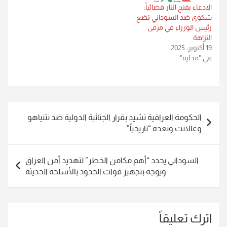
بلديَّة القاسم…
الادعاء يفتح النار قضائياً:
شكوى ضد السوداني تضع
رئيس الوزراء في مرمى
النزاهة
19 أكتوبر، 2025
في "محلية"
تصفّح
الحكومة العراقية تشيد بقرار الجنائية الدولية ضد نتنياهو
المقالات
وغالانت وتعده “تاريخياً”
السوداني يحدد “أهم مكامن الخطر” لتهديد أمن العراق
ويوجه بتجهيز قوات الحدود بالأسلحة الحديثة
اترك تعليقاً