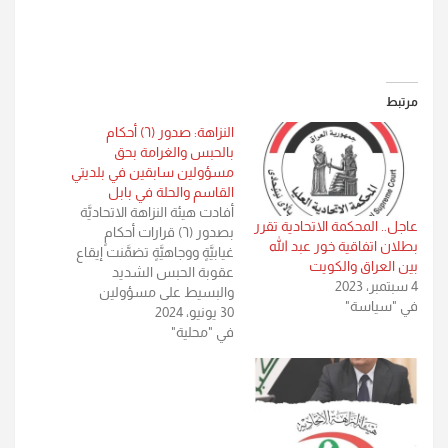
مرتبط
النزاهة: صدور (٦) أحكام
بالحبس والغرامة بحق
مسؤولين سابقين في بلديتي
القاسم والحلة في بابل
أفادت هيئة النزاهة الاتحاديَّة
عاجل.. المحكمة الاتحادية تقرر
بصدور (٦) قرارات أحكامٍ
بطلان اتفاقية خور عبد الله
غيابيَّةٍ ووجاهيَّةٍ تضمَّنت إيقاع
بين العراق والكويت
عقوبة الحبس الشديد
4 سبتمبر، 2023
والبسيط على مسؤولين
في "سياسة"
30 يونيو، 2024
سابقين في دوائر البلديَّة
في "محلية"
التابعة لمُديريَّة بلديَّات
مُحافظة بابل. مكتب الإعلام
والاتصال الحكومي في الهيئة،
وفي حديثه عن القرارات، أشار
إلى إصدار محكمة جنح الحلة
قرار حكمٍ غيابياً على مُدير