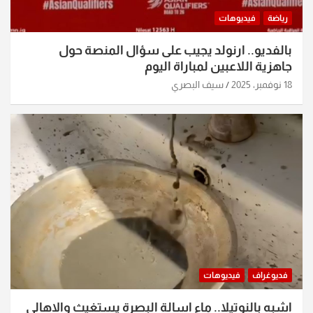
رياضة
فيديوهات
بالفديو.. ارنولد يجيب على سؤال المنصة حول
جاهزية اللاعبين لمباراة اليوم
18 نوفمبر، 2025
سيف البصري
فديوغراف
فيديوهات
اشبه بالنوتيلا.. ماء اسالة البصرة يستغيث والاهالي