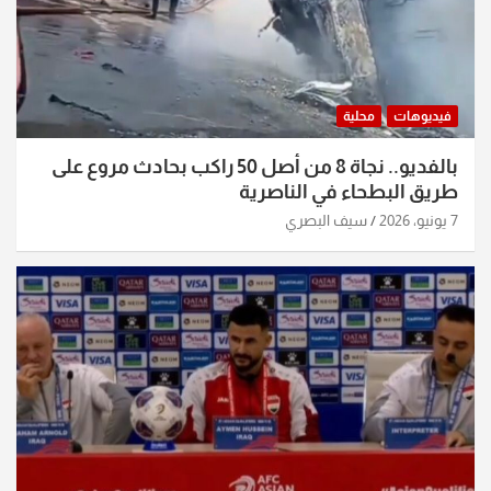
فيديوهات
محلية
بالفديو.. نجاة 8 من أصل 50 راكب بحادث مروع على
طريق البطحاء في الناصرية
7 يونيو، 2026
سيف البصري