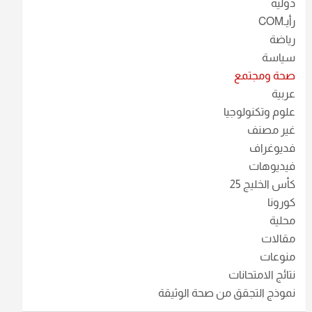
دولية
رأيـCOM
رياضة
سياسة
صحة ومجتمع
عربية
علوم وتكنولوجيا
غير مصنف
فديوغراف
فيديوهات
كأس الخليج 25
كورونا
محلية
مقالات
منوعات
نتائج الامتحانات
نموذج التجقق من صحة الوثيقة