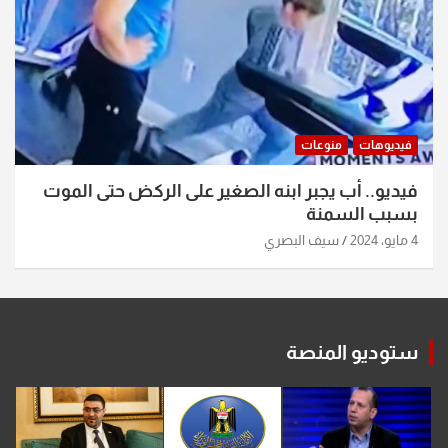
فيديوهات
منوعات
فيديو.. أب يجبر ابنه الصغير على الركض حتى الموت
بسبب السمنة
4 مايو، 2024
سيف البصري
ستوديو المنصة