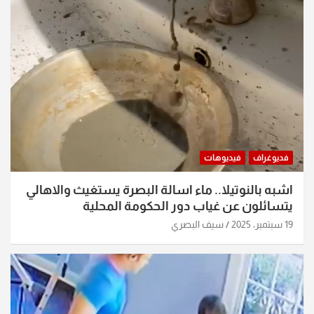
فديوغراف
فيديوهات
اشبه بالنوتيلا.. ماء اسالة البصرة يستغيث والاهالي
يتسائلون عن غياب دور الحكومة المحلية
19 سبتمبر، 2025
سيف البصري