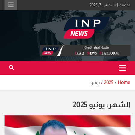
Ski
الجمعة, أغسطس 7, 2026
t
conten
اكبر منصة خبرية في العراق | #الحقيقة_اولاً
منصة اخبار العراق
Home
2025
يونيو
الشهر:
يونيو 2025