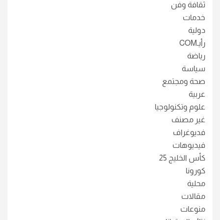
ثقافة وفن
خدمات
دولية
رأيـCOM
رياضة
سياسة
صحة ومجتمع
عربية
علوم وتكنولوجيا
غير مصنف
فديوغراف
فيديوهات
كأس الخليج 25
كورونا
محلية
مقالات
منوعات