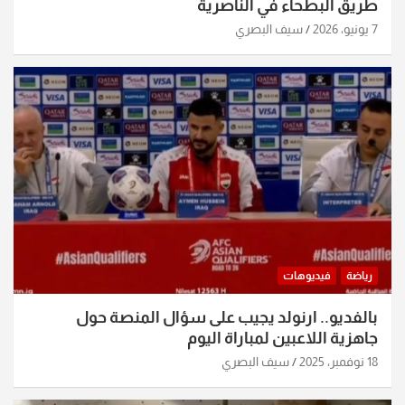
طريق البطحاء في الناصرية
7 يونيو، 2026
سيف البصري
رياضة
فيديوهات
بالفديو.. ارنولد يجيب على سؤال المنصة حول
جاهزية اللاعبين لمباراة اليوم
18 نوفمبر، 2025
سيف البصري