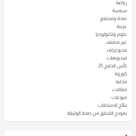
رياضة
سياسة
صحة ومجتمع
عربية
علوم وتكنولوجيا
غير مصنف
فديوغراف
فيديوهات
كأس الخليج 25
كورونا
محلية
مقالات
منوعات
نتائج الامتحانات
نموذج التجقق من صحة الوثيقة