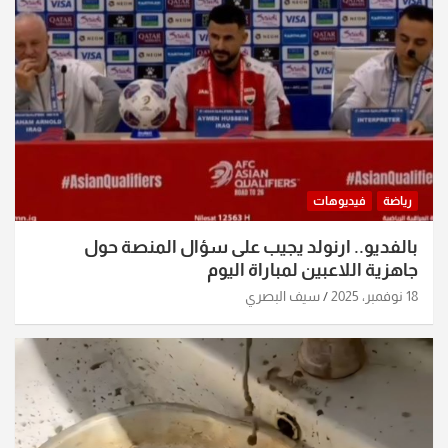
رياضة
فيديوهات
بالفديو.. ارنولد يجيب على سؤال المنصة حول
جاهزية اللاعبين لمباراة اليوم
18 نوفمبر، 2025
سيف البصري