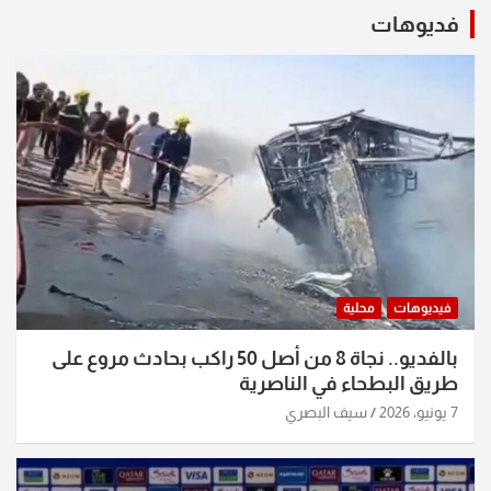
فديوهات
فيديوهات
محلية
بالفديو.. نجاة 8 من أصل 50 راكب بحادث مروع على
طريق البطحاء في الناصرية
7 يونيو، 2026
سيف البصري