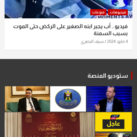
فيديوهات
منوعات
فيديو.. أب يجبر ابنه الصغير على الركض حتى الموت
بسبب السمنة
4 مايو، 2024
سيف البصري
ستوديو المنصة