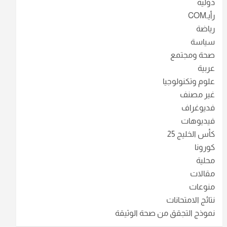
دولية
رأيـCOM
رياضة
سياسة
صحة ومجتمع
عربية
علوم وتكنولوجيا
غير مصنف
فديوغراف
فيديوهات
كأس الخليج 25
كورونا
محلية
مقالات
منوعات
نتائج الامتحانات
نموذج التجقق من صحة الوثيقة