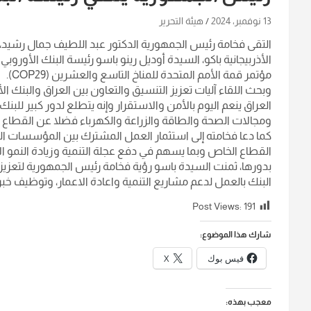
13 نوفمبر، 2024
هيئة التحرير
الأذربيجانية باكو، السيدة أوديل رينو باسو رئيسة البنك الأوروب
مؤتمر قمة الأمم المتحدة للمناخ التاسع والعشرين (COP29).
وبحث اللقاء آليات تعزيز التنسيق والتعاون بين العراق والبنك ال
العراق ينعم اليوم بالأمن والاستقرار وإنه يتطلع لدور كبير للبن
ومجالات الصحة والطاقة والزراعة والكهرباء فضلا عن القطاع ال
كما دعا فخامته إلى استثمار العمل المشترك بين المؤسسات العرا
القطاع الخاص وبما يسهم في دفع عجلة التنمية وزيادة النمو 
بدورها، ثمنت السيدة باسو رؤية فخامة رئيس الجمهورية لتعزيز ا
البنك بالعمل لدعم مشاريع التنمية واعادة الاعمار، وتوظيف خبر
Post Views:
191
شارك هذا الموضوع:
فيس بوك
X
معجب بهذه: