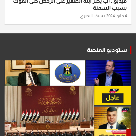
فيديو.. أب يجبر ابنه الصغير على الركض حتى الموت
بسبب السمنة
4 مايو، 2024
سيف البصري
ستوديو المنصة