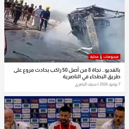
فيديوهات
محلية
بالفديو.. نجاة 8 من أصل 50 راكب بحادث مروع على
طريق البطحاء في الناصرية
7 يونيو، 2026
سيف البصري