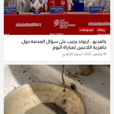
رياضة
فيديوهات
بالفديو.. ارنولد يجيب على سؤال المنصة حول
جاهزية اللاعبين لمباراة اليوم
18 نوفمبر، 2025
سيف البصري