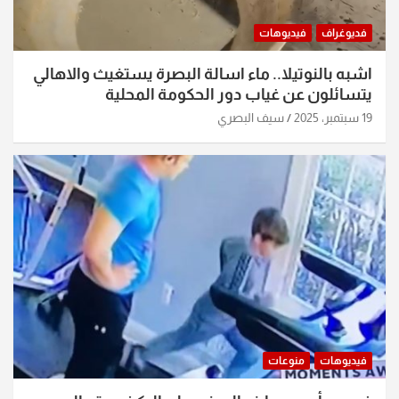
فديوغراف
فيديوهات
اشبه بالنوتيلا.. ماء اسالة البصرة يستغيث والاهالي
يتسائلون عن غياب دور الحكومة المحلية
19 سبتمبر، 2025
سيف البصري
فيديوهات
منوعات