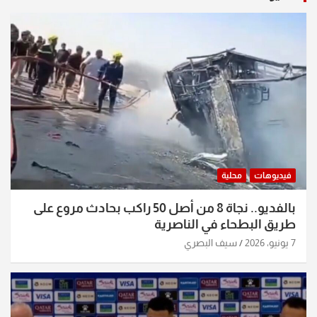
فيديوهات
محلية
بالفديو.. نجاة 8 من أصل 50 راكب بحادث مروع على
طريق البطحاء في الناصرية
7 يونيو، 2026
سيف البصري