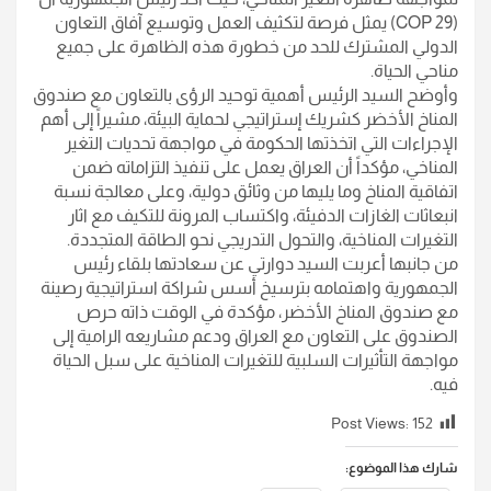
(COP 29) يمثل فرصة لتكثيف العمل وتوسيع آفاق التعاون
الدولي المشترك للحد من خطورة هذه الظاهرة على جميع
مناحي الحياة.
وأوضح السيد الرئيس أهمية توحيد الرؤى بالتعاون مع صندوق
المناخ الأخضر كشريك إستراتيجي لحماية البيئة، مشيراً إلى أهم
الإجراءات التي اتخذتها الحكومة في مواجهة تحديات التغير
المناخي، مؤكداً أن العراق يعمل على تنفيذ التزاماته ضمن
اتفاقية المناخ وما يليها من وثائق دولية، وعلى معالجة نسبة
انبعاثات الغازات الدفيئة، واكتساب المرونة للتكيف مع اثار
التغيرات المناخية، والتحول التدريجي نحو الطاقة المتجددة.
من جانبها أعربت السيد دوارتي عن سعادتها بلقاء رئيس
الجمهورية واهتمامه بترسيخ أسس شراكة استراتيجية رصينة
مع صندوق المناخ الأخضر، مؤكدة في الوقت ذاته حرص
الصندوق على التعاون مع العراق ودعم مشاريعه الرامية إلى
مواجهة التأثيرات السلبية للتغيرات المناخية على سبل الحياة
فيه.
Post Views:
152
شارك هذا الموضوع: