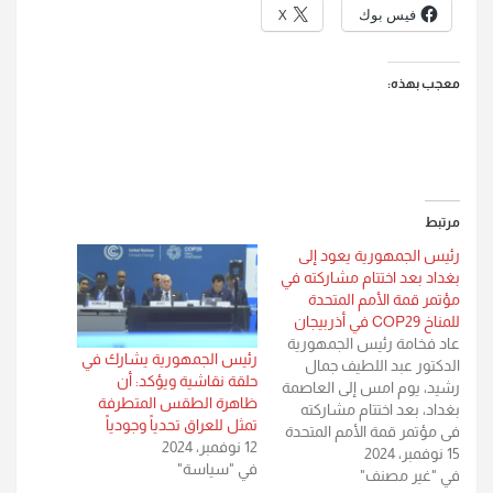
فيس بوك
X
معجب بهذه:
مرتبط
رئيس الجمهورية يعود إلى
بغداد بعد اختتام مشاركته في
مؤتمر قمة الأمم المتحدة
للمناخ COP29 في أذربيجان
عاد فخامة رئيس الجمهورية
رئيس الجمهورية يشارك في
الدكتور عبد اللطيف جمال
حلقة نقاشية ويؤكد: أن
رشيد، يوم امس إلى العاصمة
ظاهرة الطقس المتطرفة
بغداد، بعد اختتام مشاركته
تمثل للعراق تحدياً وجودياً
في مؤتمر قمة الأمم المتحدة
12 نوفمبر، 2024
15 نوفمبر، 2024
للمناخ COP29 الذي عقد في
في "سياسة"
في "غير مصنف"
العاصمة الأذربيجانية باكو