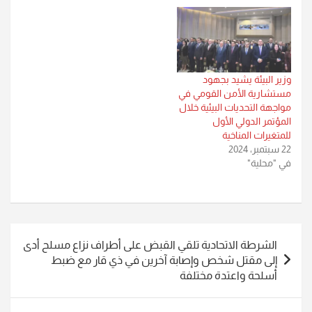
للفترة من 12 إلى 13 تشرين
الثاني الجاري، والذي حظي
بمشاركة عدد كبير من الدول
الأعضاء في الأمم المتحدة
إضافة…
وزير البيئة يشيد بجهود
مستشارية الأمن القومي في
مواجهة التحديات البيئية خلال
المؤتمر الدولي الأول
للمتغيرات المناخية
22 سبتمبر، 2024
في "محلية"
تصفّح
الشرطة الاتحادية تلقي القبض على أطراف نزاع مسلح أدى
المقالات
إلى مقتل شخص وإصابة آخرين في ذي قار مع ضبط
أسلحة واعتدة مختلفة