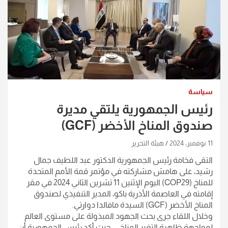
سياسة
رئيس الجمهورية يلتقي مديرة
صندوق المناخ الأخضر (GCF)
11 نوفمبر، 2024
هيئة التحرير
التقى فخامة رئيس الجمهورية الدكتور عبد اللطيف جمال
رشيد، على هامش مشاركته في مؤتمر قمة الأمم المتحدة
للمناخ (COP29) اليوم الإثنين 11 تشرين الثاني 2024 في مقر
إقامته في العاصمة الأذرية باكو، المدير التنفيذي لصندوق
المناخ الأخضر (GCF) السيدة مافالدا دوارتي.
وخلال اللقاء جرى بحث الجهود المبذولة على مستوى العالم
لمواجهة ظاهرة التغير المناخي، حيث أكد رئيس الجمهورية أن