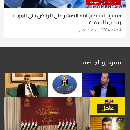
فيديوهات
منوعات
فيديو.. أب يجبر ابنه الصغير على الركض حتى الموت
بسبب السمنة
4 مايو، 2024
سيف البصري
ستوديو المنصة