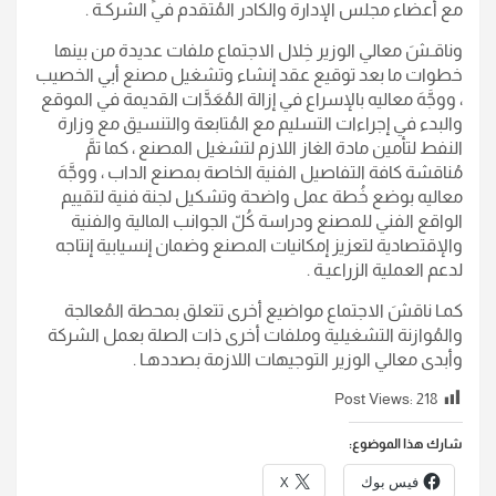
مع أعضاء مجلس الإدارة والكادر المُتقدم في الشركـة .
وناقـشَ معالي الوزير خِلال الاجتماع ملفات عديدة من بينها
خطوات ما بعد توقيع عقد إنشاء وتشغيل مصنع أبي الخصيب
، ووجَّهَ معاليه بالإسراع في إزالة المُعَدَّات القديمة في الموقع
والبدء في إجراءات التسليم مع المُتابعة والتنسيق مع وزارة
النفط لتأمين مادة الغاز اللازم لتشغيل المصنع ، كما تمَّ
مُناقشة كافة التفاصيل الفنية الخاصة بمصنع الداب ، ووجَّهَ
معاليه بوضع خُطة عمل واضحة وتشكيل لجنة فنية لتقييم
الواقع الفني للمصنع ودراسة كُلّ الجوانب المالية والفنية
والإقتصادية لتعزيز إمكانيات المصنع وضمان إنسيابية إنتاجه
لدعم العملية الزراعيـة .
كمـا ناقشَ الاجتماع مواضيع أخرى تتعلق بمحطة المُعالجة
والمُوازنة التشغيلية وملفات أخرى ذات الصلة بعمل الشركة
وأبدى معالي الوزير التوجيهات اللازمة بصددهـا .
Post Views:
218
شارك هذا الموضوع:
فيس بوك
X