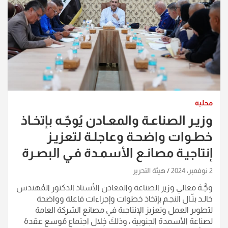
محلية
وزيـر الصناعـة والمعـادن يُوجّـه بإتخـاذ
خطـوات واضحـة وعاجلـة لتعزيـز
إنتاجيـة مصانـع الأسمـدة فـي البصـرة
2 نوفمبر، 2024
هيئة التحرير
وجَّـهَ معالي وزير الصناعة والمعادن الأستاذ الدكتور المُهندس
خالـد بتّـال النجـم بإتخاذ خطوات وإجراءات فاعلة وواضحة
لتطوير العمل وتعزيز الإنتاجية في مصانع الشركة العامة
لصناعة الأسمدة الجنوبية ، وذلكَ خِلال اجتماعٍ مُوسع عقدهُ