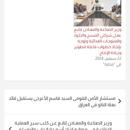
وزيـر الصناعـة والمعـادن يُتابـع
عمـل شركتـي النسيـج والجلـود
والمنتوجـات الغذائيـة ويُوجـه
بإتخـاذ خطـوات فاعلـة لتطويـر
وزيـادة الإنتـاج
22 سبتمبر، 2024
في "محلية"
تصفّح
مستشار الأمن القومي السيد قاسم الأعرجي يستقبل قائد
المقالات
بعثة الناتو في العراق
وزيـر الصناعـة والمعـادن يُتابـع عـن كثـب سيـر العمليـة
الإنتاجيـة فـي مصانـع إنتـاج أسمـدة الـداب واليوريـا فـي