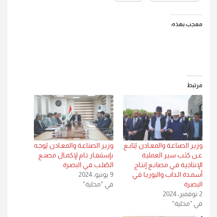
معجب بهذه:
مرتبط
وزيـر الصناعـة والمعـادن يُتابـع
وزيـر الصناعـة والمعـادن يُوجـه
عـن كثـب سيـر العمليـة
بإستنفـار تـام لإكمـال مصنـع
الإنتاجيـة فـي مصانـع إنتـاج
الصُلـب فـي البصـرة
أسمـدة الـداب واليوريـا فـي
9 يونيو، 2024
البصـرة
في "محلية"
2 نوفمبر، 2024
في "محلية"