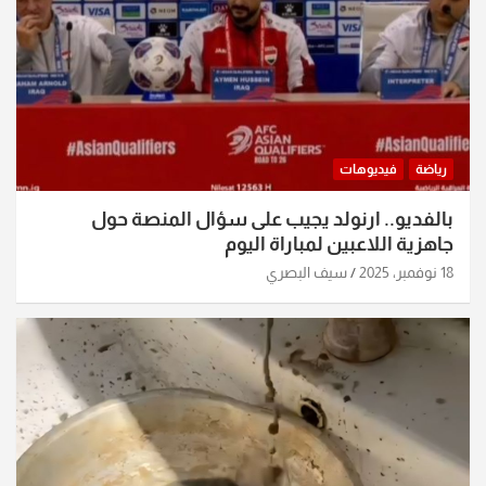
رياضة
فيديوهات
بالفديو.. ارنولد يجيب على سؤال المنصة حول
جاهزية اللاعبين لمباراة اليوم
18 نوفمبر، 2025
سيف البصري