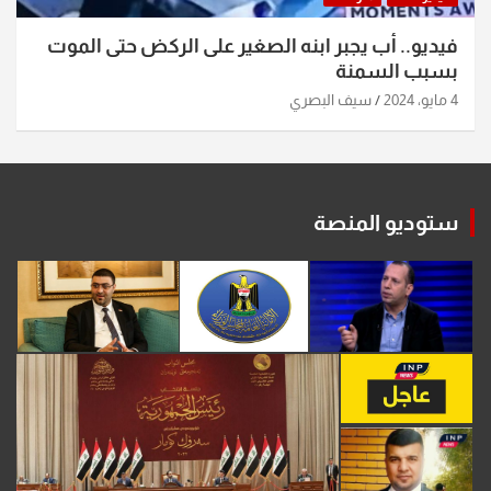
فيديو.. أب يجبر ابنه الصغير على الركض حتى الموت
بسبب السمنة
4 مايو، 2024
سيف البصري
ستوديو المنصة