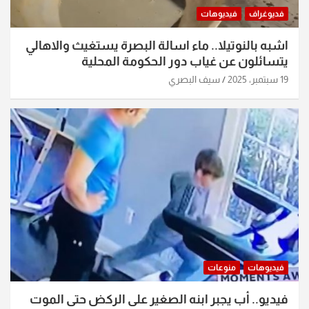
فديوغراف
فيديوهات
اشبه بالنوتيلا.. ماء اسالة البصرة يستغيث والاهالي
يتسائلون عن غياب دور الحكومة المحلية
19 سبتمبر، 2025
سيف البصري
فيديوهات
منوعات
فيديو.. أب يجبر ابنه الصغير على الركض حتى الموت