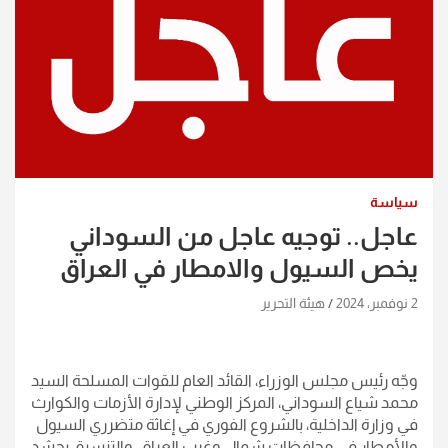
سياسة
عاجل.. توجيه عاجل من السوداني
يخص السيول والامطار في العراق
2 نوفمبر، 2024
هيئة التحرير
وجّه رئيس مجلس الوزراء، القائد العام للقوات المسلحة السيد
محمد شياع السوداني، المركز الوطني لإدارة الأزمات والكوارث
في وزارة الداخلية، بالشروع الفوري في إغاثة متضرري السيول
والأمطار في محافظات شمال وغرب العراق، والتنسيق بحشد