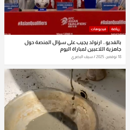
رياضة
فيديوهات
بالفديو.. ارنولد يجيب على سؤال المنصة حول
جاهزية اللاعبين لمباراة اليوم
18 نوفمبر، 2025
سيف البصري