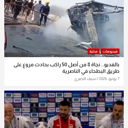
فيديوهات
محلية
بالفديو.. نجاة 8 من أصل 50 راكب بحادث مروع على
طريق البطحاء في الناصرية
7 يونيو، 2026
سيف البصري