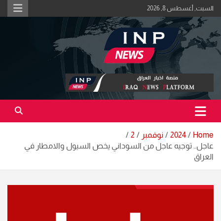
Ski
السبت, أغسطس 8, 2026
t
conten
اكبر منصة خبرية في العراق | #الحقيقة_اولاً
منصة اخبار العراق
Home
2024
نوفمبر
2
عاجل.. توجيه عاجل من السوداني يخص السيول والامطار في
العراق