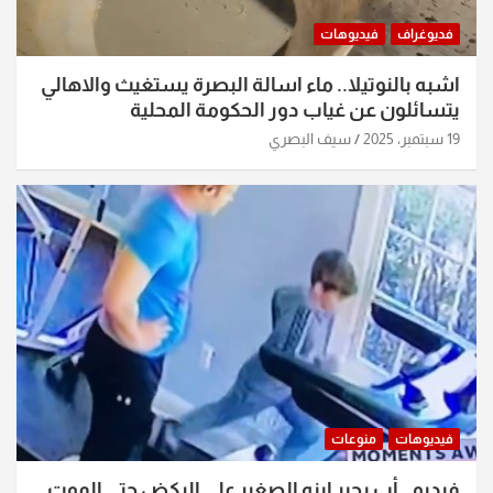
فديوغراف
فيديوهات
اشبه بالنوتيلا.. ماء اسالة البصرة يستغيث والاهالي
يتسائلون عن غياب دور الحكومة المحلية
19 سبتمبر، 2025
سيف البصري
فيديوهات
منوعات
فيديو.. أب يجبر ابنه الصغير على الركض حتى الموت