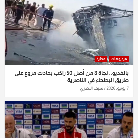
فيديوهات
محلية
بالفديو.. نجاة 8 من أصل 50 راكب بحادث مروع على
طريق البطحاء في الناصرية
7 يونيو، 2026
سيف البصري