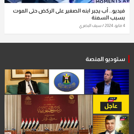
فيديو.. أب يجبر ابنه الصغير على الركض حتى الموت
بسبب السمنة
4 مايو، 2024
سيف البصري
ستوديو المنصة