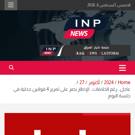
Ski
الخميس, أغسطس 6, 2026
t
conten
اكبر منصة خبرية في العراق | #الحقيقة_اولاً
منصة اخبار العراق
Home
2024
أكتوبر
27
عاجل.. رغم الخلافات.. الإطار يصر على تمرير 4 قوانين جدلية في
جلسة اليوم