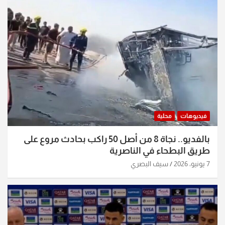
فيديوهات
محلية
بالفديو.. نجاة 8 من أصل 50 راكب بحادث مروع على
طريق البطحاء في الناصرية
7 يونيو، 2026
سيف البصري