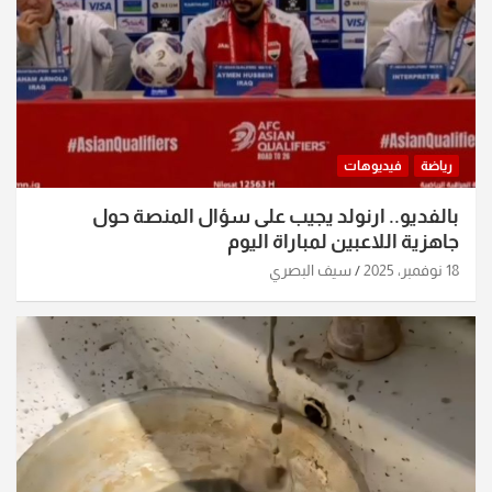
رياضة
فيديوهات
بالفديو.. ارنولد يجيب على سؤال المنصة حول
جاهزية اللاعبين لمباراة اليوم
18 نوفمبر، 2025
سيف البصري