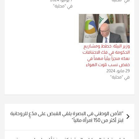
في "محلية"
وزير البيئة: خطط ومشاريع
الحكومة في فك الاختناقات
نعدّه منجزاً بيئياً مهماً في
خفض نسب تلوث الهواء
29 مايو، 2024
في "محلية"
تصفّح
“الأمن الوطني في البصرة يلقي القبض على مدّعٍ للروحانية
المقالات
ابتز أكثر من 150 امرأة مالياً”