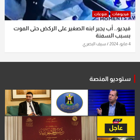
فيديوهات
منوعات
فيديو.. أب يجبر ابنه الصغير على الركض حتى الموت
بسبب السمنة
4 مايو، 2024
سيف البصري
ستوديو المنصة