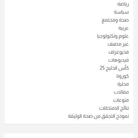
رياضة
سياسة
صحة ومجتمع
عربية
علوم وتكنولوجيا
غير مصنف
فديوغراف
فيديوهات
كأس الخليج 25
كورونا
محلية
مقالات
منوعات
نتائج الامتحانات
نموذج التجقق من صحة الوثيقة