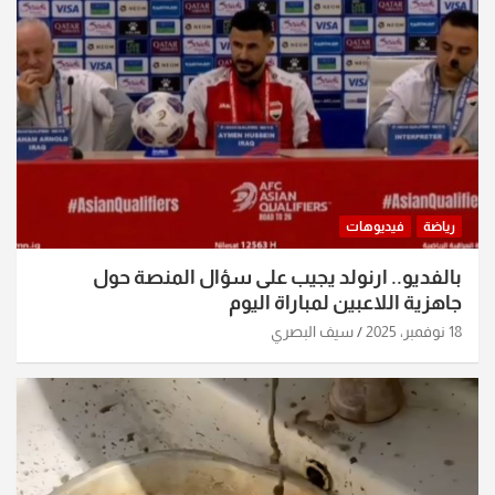
رياضة
فيديوهات
بالفديو.. ارنولد يجيب على سؤال المنصة حول
جاهزية اللاعبين لمباراة اليوم
18 نوفمبر، 2025
سيف البصري