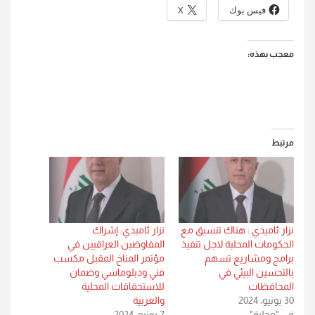
فيس بوك
X
معجب بهذه:
مرتبط
نزار ئاميدي : هناك تنسيق مع
نزار ئاميدي: إشراك
الحكومات المحلية لاجل تنفيذ
المفاوضين العراقيين في
برامج ومشاريع تسهم
مؤتمر المناخ المقبل مكسب
بالتحسين البيئي في
فني ودبلوماسي وضمان
المحافظات
للاستحقاقات المحلية
30 يونيو، 2024
والعربية
في "محلية"
7 يونيو، 2024