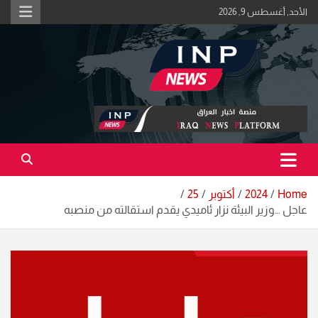
Ski
الأحد, أغسطس 9, 2026
t
conten
اكبر منصة خبرية في العراق | #الحقيقة_اولاً
منصة اخبار العراق
Home
2024
أكتوبر
25
عاجل …وزير البيئة نزار ئاميدي يقدم استقالته من منصبه