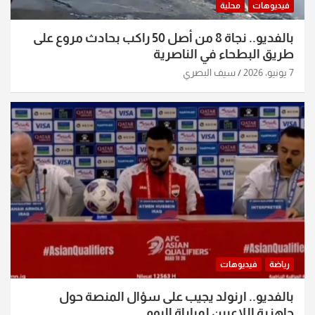
فيديوهات
محلية
بالفديو.. نجاة 8 من أصل 50 راكب بحادث مروع على
طريق البطحاء في الناصرية
7 يونيو، 2026
سيف البصري
رياضة
فيديوهات
بالفديو.. ارنولد يجيب على سؤال المنصة حول
جاهزية اللاعبين لمباراة اليوم