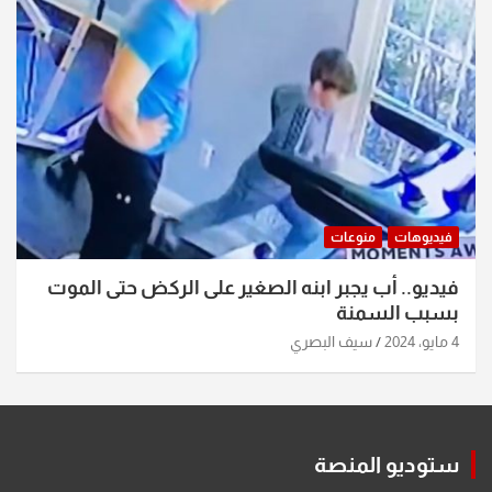
فيديوهات
منوعات
فيديو.. أب يجبر ابنه الصغير على الركض حتى الموت
بسبب السمنة
4 مايو، 2024
سيف البصري
ستوديو المنصة