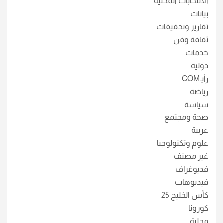
الانتخابات المحلية
بيانات
تقارير وتحقيقات
ثقافة وفن
خدمات
دولية
رأيـCOM
رياضة
سياسة
صحة ومجتمع
عربية
علوم وتكنولوجيا
غير مصنف
فديوغراف
فيديوهات
كأس الخليج 25
كورونا
محلية