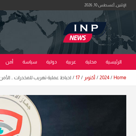
Ski
الإثنين, أغسطس 10, 2026
t
conten
اكبر منصة خبرية في العراق | #الحقيقة_اولاً
منصة اخبار العراق
الرئيسية
محلية
عربية
دولية
سياسة
أمن
Home
2024
أكتوبر
17
احباط عملية تهريب للمخدرات .. الأ