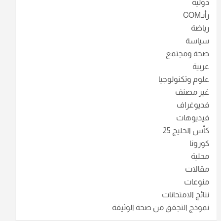
دولية
رأيـCOM
رياضة
سياسة
صحة ومجتمع
عربية
علوم وتكنولوجيا
غير مصنف
فديوغراف
فيديوهات
كأس الخليج 25
كورونا
محلية
مقالات
منوعات
نتائج الامتحانات
نموذج التجقق من صحة الوثيقة