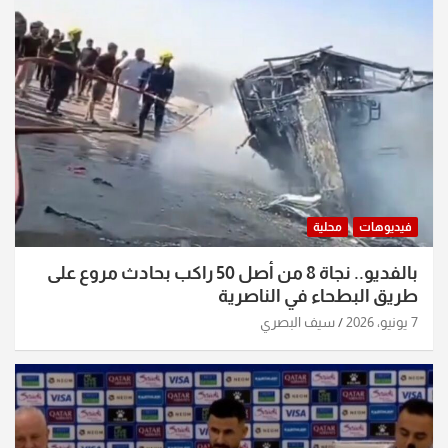
فيديوهات
محلية
بالفديو.. نجاة 8 من أصل 50 راكب بحادث مروع على
طريق البطحاء في الناصرية
7 يونيو، 2026
سيف البصري