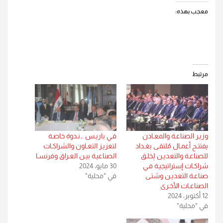
معجب بهذه:
مرتبط
وزيـر الصناعـة والمعـادن
فـي باريـس …نـدوة خاصـة
يفتتـح أعمـال مُلتقـى بغـداد
لتعزيـز التعـاون والشراكـات
للصناعـة والتعديـن لِخلـق
الصناعيـة بيـن العـراق وفرنسـا
شراكـات إستراتيجيـة فـي
30 مايو، 2024
صناعـة التعديـن وشتـى
في "محلية"
الصناعـات الأخـرى
12 أكتوبر، 2024
في "محلية"