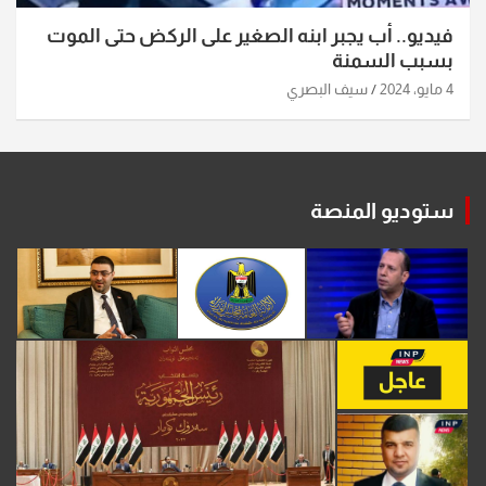
فيديو.. أب يجبر ابنه الصغير على الركض حتى الموت
بسبب السمنة
4 مايو، 2024
سيف البصري
ستوديو المنصة