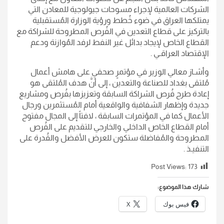
الشركات العالمية لإجراء مسوحات جيولوجية للمعادن التي
يمتلكها العراق في ضوء خُطط ورؤية الوزارة المُستقبلية
بالتركيز على قطاع التعدين في الفُرص المطروحة للشراكة مع
القطاع الخاص لإيجاد بدائل غير النفط لرفد المُوازنة ودعم
الإقتصاد العراقـي .
وأشـارَ معالي الوزير في مؤتمرٍ صحفي على هامش أعمال
مُلتقى بغداد للصناعة والتعدين ، إلى أنَّ هدف المُلتقى هو
إعادة طرح فُرص الشراكة السابقة وتعزيزها بفُرص ومشاريع
جديدة وإظهار الشفافية والواقعية أمام المُستثمرين ورجال
الأعمال كما في المؤتمرات السابقة ، لافتاً إلى المجال مفتوح
أمام القطاع الخاص الداخلي والخارجي للتقديم على الفُرص
المطروحة والمُفاضلة ستكون للعرض الأفضل والقُدرة على
التنفيـذ .
Post Views:
173
شارك هذا الموضوع:
فيس بوك
X