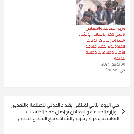
وزيـر الصناعـة والمعـادن
يُرسـي حجـر الأسـاس لإنشـاء
مشـروع إنتـاج كاربونـات
الصوديـوم لِدعـم صناعـة
الزُجـاج وصناعـات وطنيـة
عديـدة
30 يونيو، 2024
في "محلية"
تصفّح
فـي اليـوم الثانـي لِمُلتقـى بغـداد الدولـي للصناعـة والتعديـن
المقالات
…وزارة الصناعـة والمعـادن تُواصـل عقـد الجلسـات
النقاشيـة وعـرض فُـرص الشراكـة مـع القطـاع الخـاص