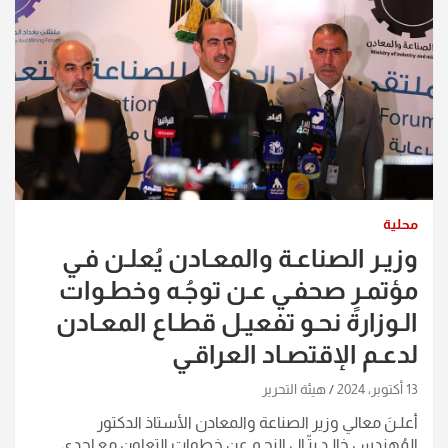
محلية
وزيـر الصناعـة والمعـادن يُعلـن فـي
مؤتمـرٍ صحفـي عـن توجُـه وخطـوات
الـوزارة نحـو تفعيـل قطـاع المعـادن
لدعـم الإقتصـاد العراقـي
13 أكتوبر، 2024
هيئة التحرير
أعلـنَ معالي وزير الصناعة والمعادن الأستاذ الدكتور
المُهندس خالـد بتّـال النجـم عن خطوات التعاون مع إحدى