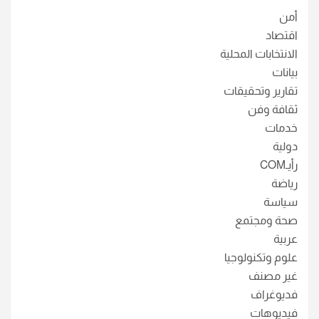
أمن
اقتصاد
الانتخابات المحلية
بيانات
تقارير وتحقيقات
ثقافة وفن
خدمات
دولية
رأيـCOM
رياضة
سياسة
صحة ومجتمع
عربية
علوم وتكنولوجيا
غير مصنف
فديوغراف
فيديوهات