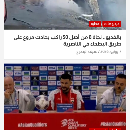
فيديوهات
محلية
بالفديو.. نجاة 8 من أصل 50 راكب بحادث مروع على
طريق البطحاء في الناصرية
7 يونيو، 2026
سيف البصري