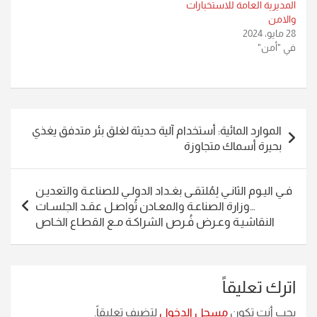
المديرية العامة للاستخبارات
والامن
28 مايو، 2024
في "أمن"
تصفّح
الموارد المائية: أستخدام آلية حديثة لغلق بئر متدفق يغذي
المقالات
بحيرة أسماك متجاوزة
فـي اليـوم الثانـي لِمُلتقـى بغـداد الدولـي للصناعـة والتعديـن
…وزارة الصناعـة والمعـادن تُواصـل عقـد الجلسـات
النقاشيـة وعـرض فُـرص الشراكـة مـع القطـاع الخـاص
اترك تعليقاً
يجب أنت تكون
مسجل الدخول
لتضيف تعليقاً.