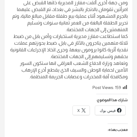
ومن جهة أخرى ألقت مفارز المديرية ذاتها القبض على
امرأتين تقومان بالاتجار بالبشر في بغداد، تم القبض عليهما
بالجرم المشهود أثناء عملية بيع طفلة مقابل مبالغ مالية، وتم
تحرير الطفلة البالغة من العمر ثمانية سنوات وتسليم
المتهمتين إلى الجهات المختصة.
كما استطاعت مفارز مديرية استخبارات وأمن بابل من ضبط
ثلاثة متهمين يتاجرون بالآثار في بابل، ضبط بحوزتهم عملات
نقدية أثرية كانوا يرومون بيعها، وجرى اتخاذ الإجراءات القانونية
بحقهم وتسليمهم إلى الجهات المختصة.
وتعاهد وزارة الدفاع الشعب العراقي انها ستكون السور
الأمين لحماية الوطن والسيف الذي يقطع أذرع الإرهاب
ومكافحة آفة المخدرات وعصابات الجريمة المنظمة.
Post Views:
159
شارك هذا الموضوع:
فيس بوك
X
معجب بهذه: