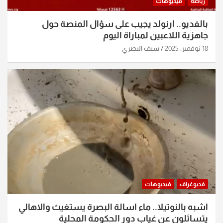
رياضة
فيديوهات
بالفديو.. ارنولد يجيب على سؤال المنصة حول
جاهزية اللاعبين لمباراة اليوم
18 نوفمبر، 2025
سيف البصري
فديوغراف
فيديوهات
اشبه بالنوتيلا.. ماء اسالة البصرة يستغيث والاهالي
يتسائلون عن غياب دور الحكومة المحلية