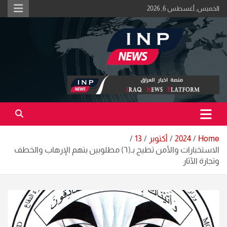
Ski
الخميس, أغسطس 6, 2026
t
conten
اكبر منصة خبرية في العراق | #الحقيقة_اولاً
منصة اخبار العراق
Home
2024
أكتوبر
13
الاستخبارات والأمن تطيح بـ(٦) مطلوبين بتهم الإرهاب والخطف
وتجارة الآثار