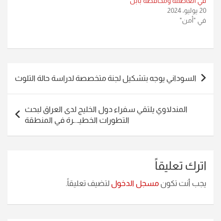
في العاصمة ومحافظة بابل
20 يوليو، 2024
في "أمن"
تصفّح
السوداني يوجه بتشكيل لجنة متخصصة لدراسة حالة التلوث
المقالات
المندلاوي يلتقي سفراء دول الخليج لدى العراق لبحث
التطورات الخطيـ..ـرة في المنطقة
اترك تعليقاً
يجب أنت تكون
مسجل الدخول
لتضيف تعليقاً.