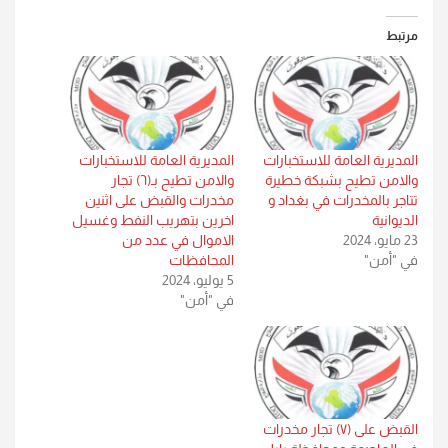
مرتبط
المديرية العامة للاستخبارات
المديرية العامة للاستخبارات
والامن تطيح بشبكة خطيرة
والامن تطيح بـ(٦) تجار
تتاجر بالمخدرات في بغداد و
مخدرات والقبض على اثنين
الديوانية
اخرين بتهريب النفط وغسيل
23 مايو، 2024
الاموال في عدد من
في "أمن"
المحافظات
5 يوليو، 2024
في "أمن"
القبض على (٧) تجار مخدرات