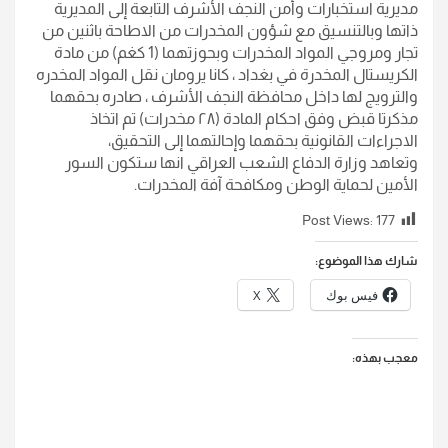
مديرية استخبارات وأمن النجف الأشرف التابعة إلى المديرية
ذاتها وبالتنسيق مع شؤون المخدرات من الاطاحة باثنين من
تجار ومروجي المواد المخدرات وبحوزتهما (1 كغم) من مادة
الكريستال المخدرة في بغداد ، كانا يرومان نقل المواد المخدره
والترويج لها داخل محافظة النجف الأشرف ، صادره بحقهما
مذكرتا قبض وفق احكام المادة (٢٨ مخدرات) تم اتخاذ
الاجراءات القانونية بحقهما وإحالتهما إلى التحقيق،
وتعاهد وزارة الدفاع الشعب العراقي انها ستكون السور
الأمين لحماية الوطن ومكافحة آفة المخدرات.
Post Views:
177
شارك هذا الموضوع:
فيس بوك
X
معجب بهذه: