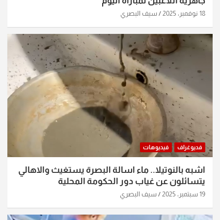
جاهزية اللاعبين لمباراة اليوم
18 نوفمبر، 2025
سيف البصري
فديوغراف
فيديوهات
اشبه بالنوتيلا.. ماء اسالة البصرة يستغيث والاهالي
يتسائلون عن غياب دور الحكومة المحلية
19 سبتمبر، 2025
سيف البصري