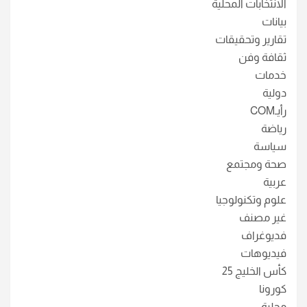
الانتخابات المحلية
بيانات
تقارير وتحقيقات
ثقافة وفن
خدمات
دولية
رأيـCOM
رياضة
سياسة
صحة ومجتمع
عربية
علوم وتكنولوجيا
غير مصنف
فديوغراف
فيديوهات
كأس الخليج 25
كورونا
محلية