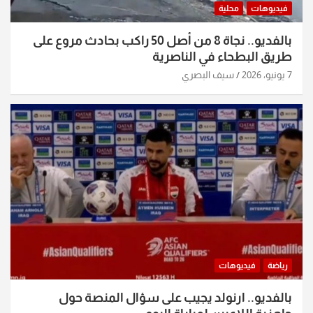
فيديوهات
محلية
بالفديو.. نجاة 8 من أصل 50 راكب بحادث مروع على
طريق البطحاء في الناصرية
7 يونيو، 2026
سيف البصري
رياضة
فيديوهات
بالفديو.. ارنولد يجيب على سؤال المنصة حول