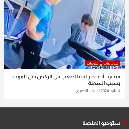
فيديوهات
منوعات
فيديو.. أب يجبر ابنه الصغير على الركض حتى الموت
بسبب السمنة
4 مايو، 2024
سيف البصري
ستوديو المنصة