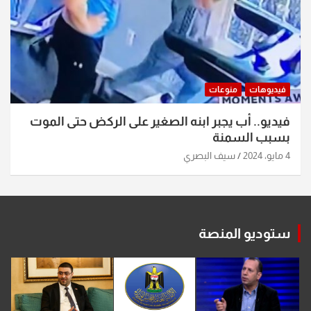
فيديوهات
منوعات
فيديو.. أب يجبر ابنه الصغير على الركض حتى الموت
بسبب السمنة
4 مايو، 2024
سيف البصري
ستوديو المنصة