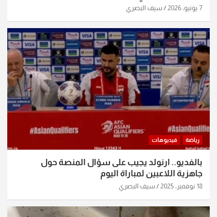
7 يونيو، 2026
سيف البصري
رياضة
فيديوهات
بالفديو.. ارنولد يجيب على سؤال المنصة حول
جاهزية اللاعبين لمباراة اليوم
18 نوفمبر، 2025
سيف البصري