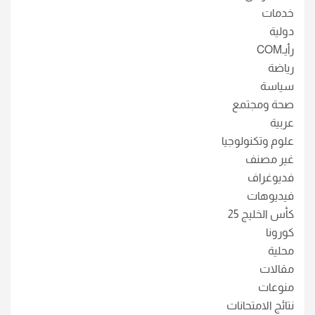
خدمات
دولية
رأيـCOM
رياضة
سياسة
صحة ومجتمع
عربية
علوم وتكنولوجيا
غير مصنف
فديوغراف
فيديوهات
كأس الخليج 25
كورونا
محلية
مقالات
منوعات
نتائج الامتحانات