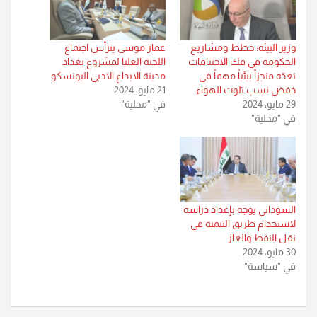
وزير البيئة: خطط ومشاريع
عمار موسى يترأس اجتماع
الحكومة في فك الاختناقات
اللجنة العليا لمشروع بغداد
نعدّه منجزاً بيئياً مهماً في
مدينة الابداع الادبي اليونسكو
خفض نسب تلوث الهواء
21 مايو، 2024
29 مايو، 2024
في "محلية"
في "محلية"
السوداني يوجه بإعداد دراسة
لاستخدام طريق التنمية في
نقل النفط والغاز
30 مايو، 2024
في "سياسة"