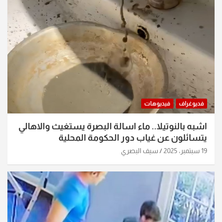
فديوغراف
فيديوهات
اشبه بالنوتيلا.. ماء اسالة البصرة يستغيث والاهالي
يتسائلون عن غياب دور الحكومة المحلية
19 سبتمبر، 2025
سيف البصري