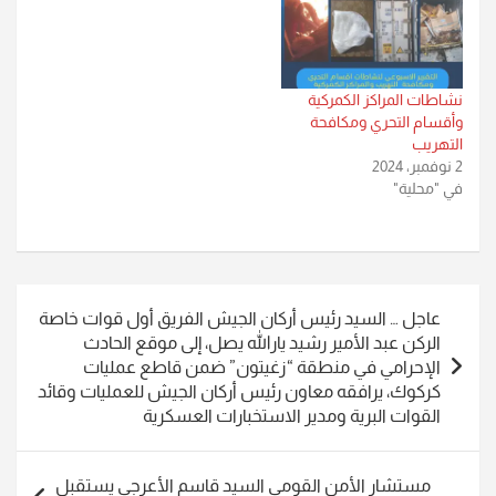
نشاطات المراكز الكمركية
وأقسام التحري ومكافحة
التهريب
2 نوفمبر، 2024
في "محلية"
تصفّح
عاجل … السيد رئيس أركان الجيش الفريق أول قوات خاصة
المقالات
الركن عبد الأمير رشيد يارالله يصل، إلى موقع الحادث
الإحرامي في منطقة “زغيتون” ضمن قاطع عمليات
كركوك، يرافقه معاون رئيس أركان الجيش للعمليات وقائد
القوات البرية ومدير الاستخبارات العسكرية
مستشار الأمن القومي السيد قاسم الأعرجي يستقبل