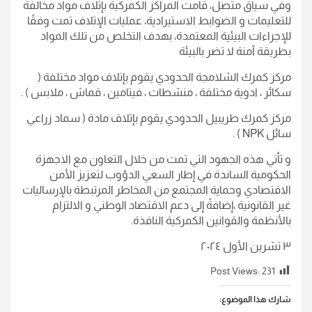
وفي سياق متصل، قامت المراكز الكمركية بإتلاف مواد مخالفة
للتعليمات و الضوابط الاستيرادية، عمليات الإتلاف تمت وفقًا
للإجراءات البيئية المعتمدة، بهدف التخلص من تلك المواد
بطريقة آمنة لا تضر بالبيئة
مركز كمرك الشلامجة الحدودي يقوم بإتلاف مواد مختلفة (
سكائر ، ادوية مختلفة ، منشطات ، فيتامين ، قماش ، ملابس ) .
مركز كمرك طريبيل الحدودي يقوم بإتلاف مادة ( سماد زراعي
سائل NPK ) .
و تأتي هذه الجهود التي تمت من خلال التعاون مع الاجهزة
الحكومية الساندة في إطار السعي الدؤوب لتعزيز الأمن
الاقتصادي وحماية المجتمع من المخاطر المرتبطة بالإرساليات
غير القانونية ،إضافةً إلى دعم الاقتصاد الوطني و الالتزام
بالأنظمة والقوانين الكمركية النافذة.
٣ تشرين الأول ٢٠٢٤
Post Views:
231
شارك هذا الموضوع: