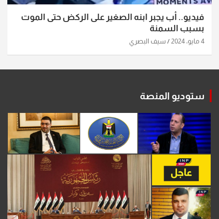
فيديو.. أب يجبر ابنه الصغير على الركض حتى الموت
بسبب السمنة
4 مايو، 2024
سيف البصري
ستوديو المنصة