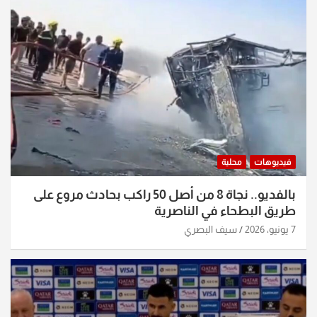
فيديوهات
محلية
بالفديو.. نجاة 8 من أصل 50 راكب بحادث مروع على
طريق البطحاء في الناصرية
7 يونيو، 2026
سيف البصري