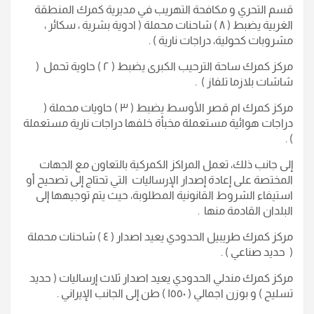
قسم التحري و مكافحة التهريب في مديرية كمرك المنطقة
الغربية يضبط ( ٨ ) شاحنات محملة ( ادوية بشرية ، سكائر ،
مشروبات كحولية، دراجات نارية ) .
مركز كمرك ساحة الترحيب الكبرى يضبط ( ٢ ) حاوية تحمل (
شاشات بلازما تلفاز ) .
مركز كمرك ام قصر الأوسط يضبط ( ٣ ) حاويات محملة (
دراجات هوائية مستعملة مخبأة خلفها دراجات نارية مستعملة
) .
إلى جانب ذلك، تعمل المراكز الكمركية بالتعاون مع الجهات
المختصة على إعادة إصدار الإرساليات التي تحتاج إلى تصحيح أو
استيفاء الشروط القانونية المطلوبة، حيث يتم توجيهها إلى
البلدان القادمة منها .
مركز كمرك طريبيل الحدودي يعيد اصدار ( ٤ ) شاحنات محملة
( حديد صناعي ) .
مركز كمرك مندلي الحدودي يعيد اصدار ثلاث إرساليات ( حديد
تسليح ) و بوزن اجمالي ( ١٥٥٠ ) طن إلى الجانب الإيراني .