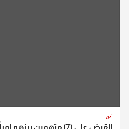
أمن
القبض على (7) متهمين بينهم إمرأة بقضايا قانونية مُختلفة في بغداد