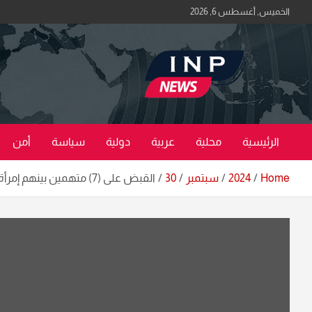
Ski
الخميس, أغسطس 6, 2026
t
conten
اكبر منصة خبرية في العراق | #الحقيقة_اولاً
منصة اخبار العراق
الرئيسية
محلية
عربية
دولية
سياسة
أمن
Home
2024
سبتمبر
30
القبض على (7) متهمين بينهم إمرأة بقضايا قانونية مُختلفة في بغداد