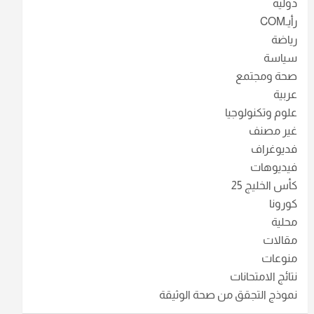
دولية
رأيـCOM
رياضة
سياسة
صحة ومجتمع
عربية
علوم وتكنولوجيا
غير مصنف
فديوغراف
فيديوهات
كأس الخليج 25
كورونا
محلية
مقالات
منوعات
نتائج الامتحانات
نموذج التجقق من صحة الوثيقة