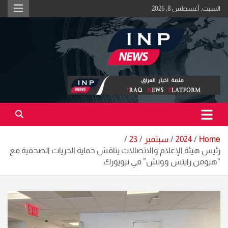
Ski
السبت, أغسطس 8, 2026
t
conten
اكبر منصة خبرية في العراق | #الحقيقة_اولاً
منصة اخبار العراق
Home
2024
سبتمبر
23
رئيس هيئة الإعلام والاتصالات يناقش حماية الحريات الصحفية مع
“هيومن رايتس ووتش” في نيويورك