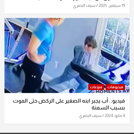
19 سبتمبر، 2025
سيف البصري
فيديوهات
منوعات
فيديو.. أب يجبر ابنه الصغير على الركض حتى الموت
بسبب السمنة
4 مايو، 2024
سيف البصري