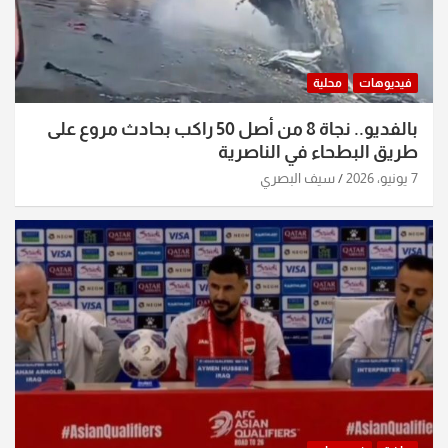
فيديوهات
محلية
بالفديو.. نجاة 8 من أصل 50 راكب بحادث مروع على
طريق البطحاء في الناصرية
7 يونيو، 2026
سيف البصري