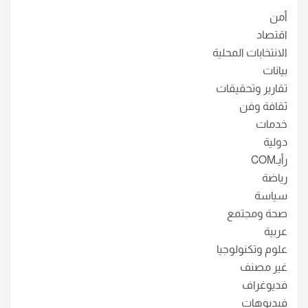
أمن
اقتصاد
الانتخابات المحلية
بيانات
تقارير وتحقيقات
ثقافة وفن
خدمات
دولية
رأيـCOM
رياضة
سياسة
صحة ومجتمع
عربية
علوم وتكنولوجيا
غير مصنف
فديوغراف
فيديوهات