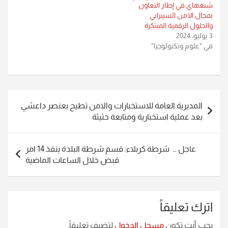
شنغهاي في إطار التعاون
بمجال الامن السيبراني
والحلول الرقمية المبتكرة
3 يوليو، 2024
في "علوم وتكنولوجيا"
تصفّح
المديرية العامة للاستخبارات والامن تطيح بعنصر داعشي
المقالات
بعد عملية استخبارية ومتابعة حثيثة
عاجل … شرطة كربلاء: قسم شرطة البلدة ينفذ 14 امر
قبض خلال الساعات الماضية
اترك تعليقاً
يجب أنت تكون
مسجل الدخول
لتضيف تعليقاً.