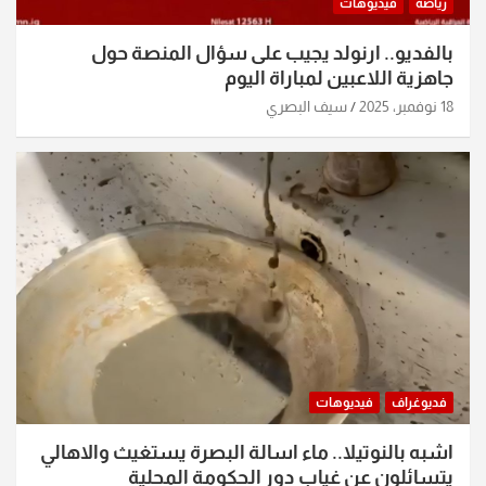
رياضة
فيديوهات
بالفديو.. ارنولد يجيب على سؤال المنصة حول
جاهزية اللاعبين لمباراة اليوم
18 نوفمبر، 2025
سيف البصري
فديوغراف
فيديوهات
اشبه بالنوتيلا.. ماء اسالة البصرة يستغيث والاهالي
يتسائلون عن غياب دور الحكومة المحلية