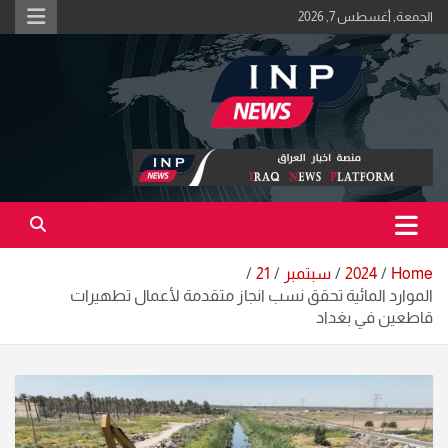
Ski
الجمعة, أغسطس 7, 2026
t
conten
اكبر منصة خبرية في العراق | #الحقيقة_اولاً
منصة اخبار العراق
Home
2024
سبتمبر
21
الموارد المائية تحقق نسب انجاز متقدمة لأعمال تطهيرات
قاطعين في بغداد