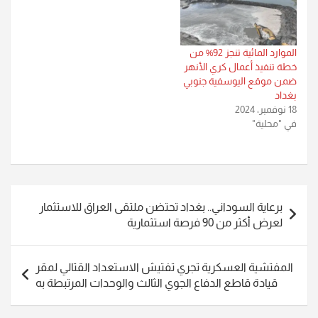
الموارد المائية تنجز 92% من
خطة تنفيذ أعمال كري الأنهر
ضمن موقع اليوسفية جنوبي
بغداد
18 نوفمبر، 2024
في "محلية"
تصفّح
برعاية السوداني.. بغداد تحتضن ملتقى العراق للاستثمار
المقالات
لعرض أكثر من 90 فرصة استثمارية
المفتشية العسكرية تجري تفتيش الاستعداد القتالي لمقر
قيادة قاطع الدفاع الجوي الثالث والوحدات المرتبطة به