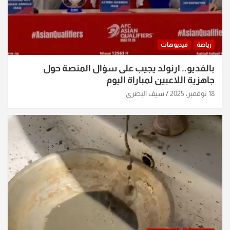
رياضة
فيديوهات
بالفديو.. ارنولد يجيب على سؤال المنصة حول
جاهزية اللاعبين لمباراة اليوم
18 نوفمبر، 2025
سيف البصري