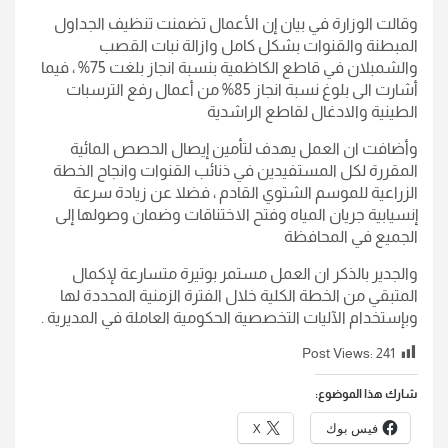
وقالت الوزارة في بيان إن الأعمال تضمنت تنظيف الجداول
المبطنة والقنوات بشكل كامل وازالة نبات القصب
والشمبلان في قاطع الكاظمية بنسبة انجاز بلغت 75% ، فيما
أشارت الى بلوغ نسبة انجاز 85% من أعمال رفع الترسبات
الطينية والادغال لقاطع الراشدية
وأضافت ان العمل يهدف لتأمين إيصال الحصص المائية
المقررة لكل المستفيدين في ذنائب القنوات وانجاح الخطة
الزراعية للموسم الشتوي القادم ، فضلا عن زيادة سرعة
إنسيابية جريان المياه وفتح الاختناقات وضمان وصولها إلى
الجميع في المحافظة
والجدير بالذكر ان العمل مستمر بوتيرة متسارعة لإكمال
المتبقي من الخطة الكلية خلال الفترة الزمنية المحددة لها
وبإستخدام الآليات التخصصية الحكومية العاملة في المديرية .
Post Views:
241
شارك هذا الموضوع:
فيس بوك
X