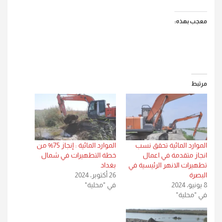
معجب بهذه:
مرتبط
الموارد المائية تحقق نسب
الموارد المائية : إنجاز 75% من
انجاز متقدمة في اعمال
خطة التطهيرات في شمال
تطهيرات الانهر الرئيسية في
بغداد
البصرة
26 أكتوبر، 2024
8 يونيو، 2024
في "محلية"
في "محلية"