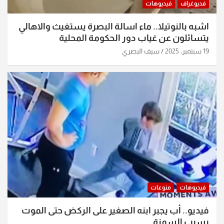
فديوغراف
فيديوهات
اشبه بالنوتيلا.. ماء اسالة البصرة يستغيث والاهالي
يتسائلون عن غياب دور الحكومة المحلية
19 سبتمبر، 2025
سيف البصري
فيديوهات
منوعات
فيديو.. أب يجبر ابنه الصغير على الركض حتى الموت
بسبب السمنة