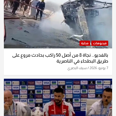
فيديوهات
محلية
بالفديو.. نجاة 8 من أصل 50 راكب بحادث مروع على
طريق البطحاء في الناصرية
7 يونيو، 2026
سيف البصري