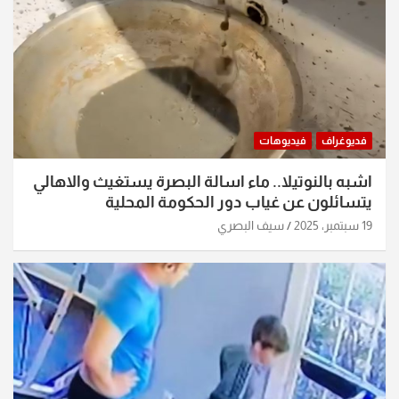
فديوغراف
فيديوهات
اشبه بالنوتيلا.. ماء اسالة البصرة يستغيث والاهالي
يتسائلون عن غياب دور الحكومة المحلية
19 سبتمبر، 2025
سيف البصري