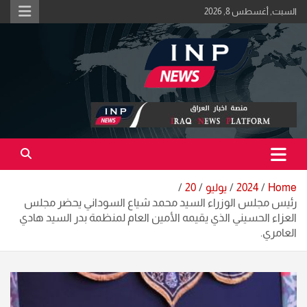
Ski
السبت, أغسطس 8, 2026
t
conten
اكبر منصة خبرية في العراق | #الحقيقة_اولاً
منصة اخبار العراق
Home
2024
يوليو
20
رئيس مجلس الوزراء السيد محمد شياع السوداني يحضر مجلس
العزاء الحسيني الذي يقيمه الأمين العام لمنظمة بدر السيد هادي
العامري.