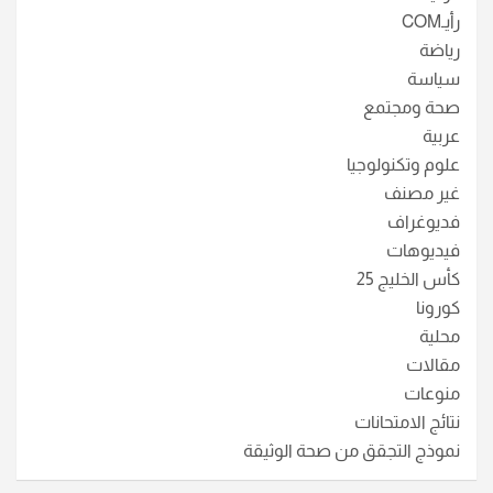
رأيـCOM
رياضة
سياسة
صحة ومجتمع
عربية
علوم وتكنولوجيا
غير مصنف
فديوغراف
فيديوهات
كأس الخليج 25
كورونا
محلية
مقالات
منوعات
نتائج الامتحانات
نموذج التجقق من صحة الوثيقة