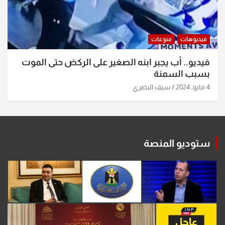
فيديوهات
منوعات
فيديو.. أب يجبر ابنه الصغير على الركض حتى الموت
بسبب السمنة
4 مايو، 2024
سيف البصري
ستوديو المنصة