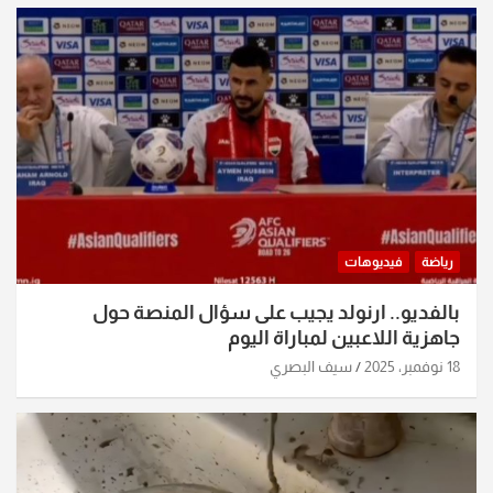
رياضة
فيديوهات
بالفديو.. ارنولد يجيب على سؤال المنصة حول
جاهزية اللاعبين لمباراة اليوم
18 نوفمبر، 2025
سيف البصري