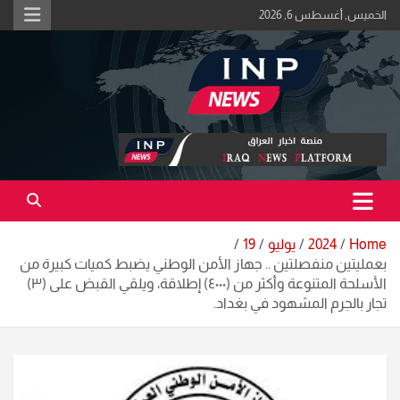
Ski
الخميس, أغسطس 6, 2026
t
conten
اكبر منصة خبرية في العراق | #الحقيقة_اولاً
منصة اخبار العراق
Home
2024
يوليو
19
بعمليتين منفصلتين .. جهاز الأمن الوطني يضبط كميات كبيرة من
الأسلحة المتنوعة وأكثر من (٤٠٠٠) إطلاقة، ويلقي القبض على (٣)
تجار بالجرم المشهود في بغداد.