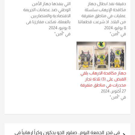
دقيقة نفذ ابطال جهاز
التي ينفذها جهاز الأمن
مكافحة الإرهاب سلسلة
الوطني ضد عصابات الجريمة
عمليات في مناطق متفرقة
الاقتصادية والمتضاربين
من البلاد. اذ شرعت قطعاتنا
بالعملة، تمكنت مفارزنا في
8 يوليو، 2024
بعمليتين منفصلتين اسفرتا
8 يونيو، 2024
بغداد من القاء القبض على
في "أمن"
عن إلقاء القبض على
في "أمن"
متهمين اثنين بعد مداهمة
ارهابيين اثنين في محافظة
احدى أوكارهم التي يُدار فيها
كركوك. وفي اطار التنسيق
عمليات المضاربة وتهريب
مع جهاز المخابرات الوطني
العملة، اذ تم ضبطهما بالجرم
العراقي تمكن ابطالنا من
المشهود وبحوزتهما اكثر من
القاء القبض على احد افراد
مليون دولار ومايقارب من ٧٤
فلول عصابات داعش…
مليون دينار…
جهاز مكافحة الارهاب يلقي
القبض على (3) ثلاثة تجار
مخدرات في مناطق متفرقة
27 أكتوبر، 2024
في "أمن"
تصفّح
في فجر الجمعة اليوم.. صقور الجو يدكون وكراً ارهابياً في