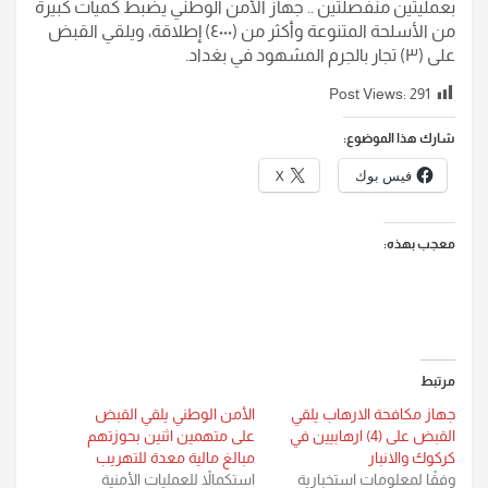
بعمليتين منفصلتين .. جهاز الأمن الوطني يضبط كميات كبيرة
من الأسلحة المتنوعة وأكثر من (٤٠٠٠) إطلاقة، ويلقي القبض
على (٣) تجار بالجرم المشهود في بغداد.
Post Views:
291
شارك هذا الموضوع:
فيس بوك
X
معجب بهذه:
مرتبط
جهاز مكافحة الارهاب يلقي
الأمن الوطني يلقي القبض
القبض على (4) ارهابيين في
على متهمين اثنين بحوزتهم
كركوك والانبار
مبالغ مالية معدة للتهريب
وفقًا لمعلومات استخبارية
استكمالاً للعمليات الأمنية