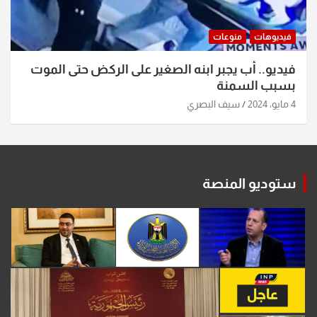
فيديوهات
منوعات
فيديو.. أب يجبر ابنه الصغير على الركض حتى الموت
بسبب السمنة
4 مايو، 2024
سيف البصري
ستوديو المنصة