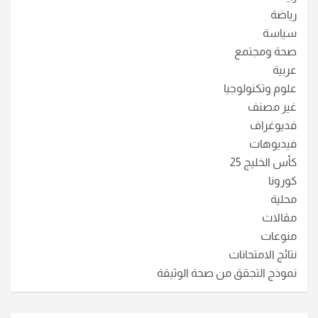
رياضة
سياسة
صحة ومجتمع
عربية
علوم وتكنولوجيا
غير مصنف
فديوغراف
فيديوهات
كأس الخليج 25
كورونا
محلية
مقالات
منوعات
نتائج الامتحانات
نموذج التجقق من صحة الوثيقة