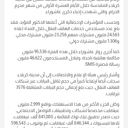
كربلاء المقدسة خلال الأيام العشرة الأولى من شهر محرم
الحرام، والتي شهدت إحياء ذكرى عاشوراء.
وبحسب المؤشرات الإحصائية التي أعلنها الدكتور المؤيد، فقد
بلغ عدد مستخدمي خدمات الهاتف النقال خلال المدة اعلاه
24،563 مليون مشترك، منهم 23،256 مليون مشترك محلي
و1،306 مليون مشترك دولي.
كما أجرى زوار عاشوراء خلال هذه الفترة 95،536 مليون
مكالمة هاتفية ناجحة، وتبادل المستخدمون 46،622 مليون
رسالة قصيرة SMS.
وأشار رئيس هيئة الإعلام والاتصالات إلى أن مدينة كربلاء
سجلت أيضاً ارتفاعاً كبيراً في حجم تناقل البيانات عبر شبكات
الهاتف النقال، حيث بلغ إجمالي حجم البيانات المتناقلة 3576
تيرابايت.
وكان الجزء الأكبر من هذا الاستهلاك بواقع 2,999 مليون
غيغابايت مخصصاً لشبكات وتطبيقات التواصل الاجتماعي،
حيث تصدر تطبيق تيك توك القائمة بـ 841,080 ألف غيغابايت،
تلاها فيسبوك بـ 846,344 ألف غيغابايت، ثم يوتيوب بـ 596,543