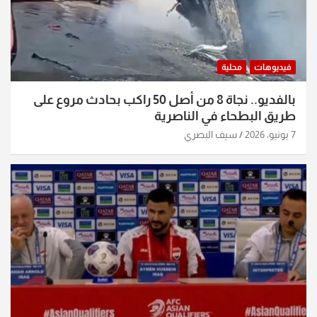
فيديوهات
محلية
بالفديو.. نجاة 8 من أصل 50 راكب بحادث مروع على
طريق البطحاء في الناصرية
7 يونيو، 2026
سيف البصري