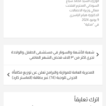
الوزراء السيد محمد شياع
السوداني المحترم افتتحت
معالي وزيرة الاتصالات
الدكتورة هيام الياسري
9 يونيو، 2024
فعاليات مؤتمر القمة العراقية
في "محلية"
للاتصالات الذي يقام في
العاصمة بغداد بمشاركة هيئة
الإعلام والاتصالات والقطاع
الخاص العراقي والعالمي
والذي يهدف إلى مناقشة آخر
تصفّح
تطورات الاتصالات
شعبة الأشعة والسونار في مستشفى الطفل والولادة
وتكنولوجيا المعلومات في
المقالات
تجري اكثر من ٣ الاف فحص الشهر الماضي
العراق والوقوف على
التحديات التي…
المديرية العامة للموازنة والبرامج تعلن عن توزيع مكافأة
الجرحى للوجبة (٦٤) عبر بطاقة (الماستر كارد)
اترك تعليقاً