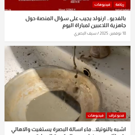
رياضة
فيديوهات
بالفديو.. ارنولد يجيب على سؤال المنصة حول
جاهزية اللاعبين لمباراة اليوم
18 نوفمبر، 2025
سيف البصري
فديوغراف
فيديوهات
اشبه بالنوتيلا.. ماء اسالة البصرة يستغيث والاهالي