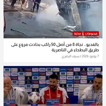
فيديوهات
محلية
بالفديو.. نجاة 8 من أصل 50 راكب بحادث مروع على
طريق البطحاء في الناصرية
7 يونيو، 2026
سيف البصري