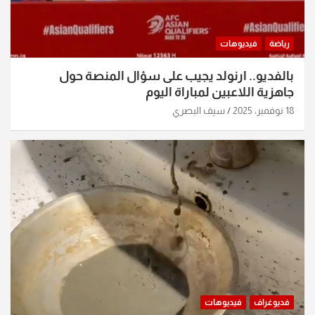
رياضة
فيديوهات
بالفديو.. ارنولد يجيب على سؤال المنصة حول
جاهزية اللاعبين لمباراة اليوم
18 نوفمبر، 2025
سيف البصري
فديوغراف
فيديوهات