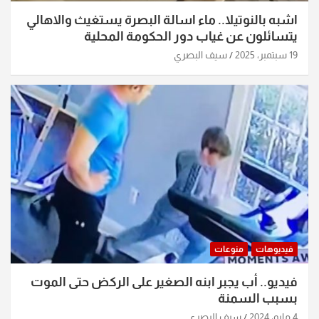
اشبه بالنوتيلا.. ماء اسالة البصرة يستغيث والاهالي
يتسائلون عن غياب دور الحكومة المحلية
19 سبتمبر، 2025
سيف البصري
فيديوهات
منوعات
فيديو.. أب يجبر ابنه الصغير على الركض حتى الموت
بسبب السمنة
4 مايو، 2024
سيف البصري