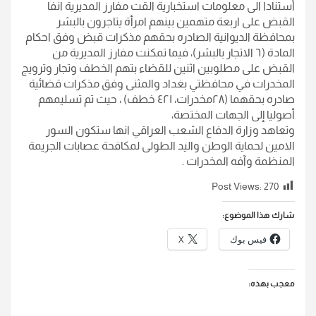
أستنادا الى معلومات استخبارية القت مفارز المديرية انفا
القبض على اربعة متهمين بينهم امرأة يتاجرون بالبشر
بمحافظة الديوانية الصادره بحقهم مذكرات قبض وفق احكام
المادة (٦ الاتجار بالبشر)، فيما تمكنت مفارز المديرية من
القبض على مطلوبين اثنين للقضاء بتهم الخطف وتجار وترويج
المخدرات في محافظتي بغداد والمثنى وفق مذكرات قضائية
صادره بحقهما (٢٨مخدرات، ٤٢١ خطف) ، حيث تم تسليمهم
أصوليا إلى الجهات المختصة،
وتعاهد وزارة الدفاع الشعب العراقي انها ستكون السور
الامين لحماية الوطن واليد الطولى لمكافحة عصابات الجريمة
المنظمة وآفه المخدرات .
Post Views:
270
شارك هذا الموضوع:
فيس بوك
X
معجب بهذه: