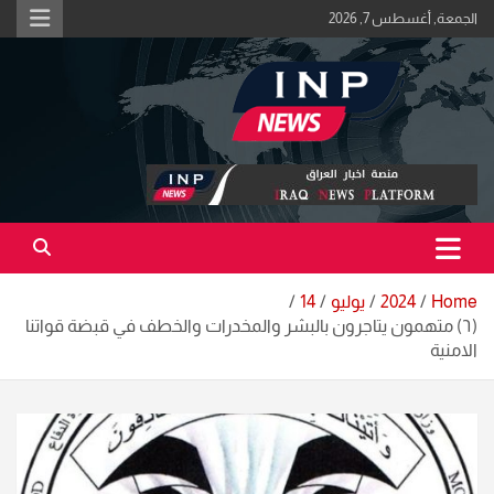
Ski
الجمعة, أغسطس 7, 2026
t
conten
اكبر منصة خبرية في العراق | #الحقيقة_اولاً
منصة اخبار العراق
Home
2024
يوليو
14
(٦) متهمون يتاجرون بالبشر والمخدرات والخطف في قبضة قواتنا
الامنية