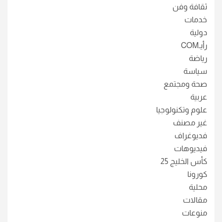
ثقافة وفن
خدمات
دولية
رأيـCOM
رياضة
سياسة
صحة ومجتمع
عربية
علوم وتكنولوجيا
غير مصنف
فديوغراف
فيديوهات
كأس الخليج 25
كورونا
محلية
مقالات
منوعات