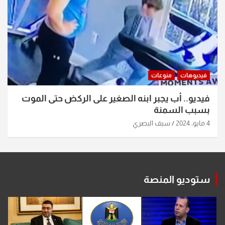
فيديوهات
منوعات
فيديو.. أب يجبر ابنه الصغير على الركض حتى الموت
بسبب السمنة
4 مايو، 2024
سيف البصري
ستوديو المنصة