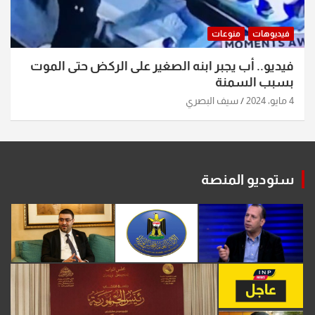
فيديوهات
منوعات
فيديو.. أب يجبر ابنه الصغير على الركض حتى الموت
بسبب السمنة
4 مايو، 2024
سيف البصري
ستوديو المنصة