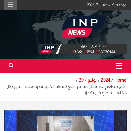
Ski
الجمعة, أغسطس 7, 2026
t
conten
اكبر منصة خبرية في العراق | #الحقيقة_اولاً
منصة اخبار العراق
Home
2024
يونيو
29
غلق مطعم غير مجاز يمارس بيع المواد الكحولية والقبض على (١٤)
مخالف بداخلهِ في بغداد