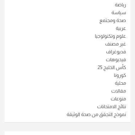
رياضة
سياسة
صحة ومجتمع
عربية
علوم وتكنولوجيا
غير مصنف
فديوغراف
فيديوهات
كأس الخليج 25
كورونا
محلية
مقالات
منوعات
نتائج الامتحانات
نموذج التجقق من صحة الوثيقة