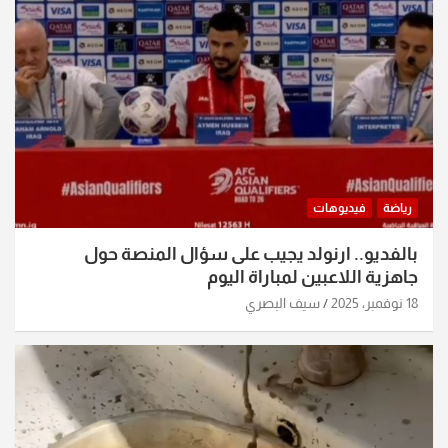
رياضة
فيديوهات
بالفديو.. ارنولد يجيب على سؤال المنصة حول
جاهزية اللاعبين لمباراة اليوم
18 نوفمبر، 2025
سيف البصري