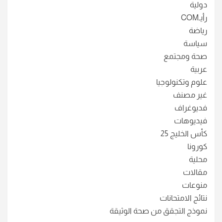
دولية
رأيـCOM
رياضة
سياسة
صحة ومجتمع
عربية
علوم وتكنولوجيا
غير مصنف
فديوغراف
فيديوهات
كأس الخليج 25
كورونا
محلية
مقالات
منوعات
نتائج الامتحانات
نموذج التجقق من صحة الوثيقة