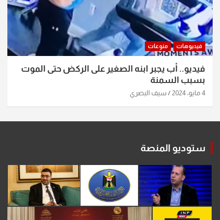
فيديوهات
منوعات
فيديو.. أب يجبر ابنه الصغير على الركض حتى الموت
بسبب السمنة
4 مايو، 2024
سيف البصري
ستوديو المنصة