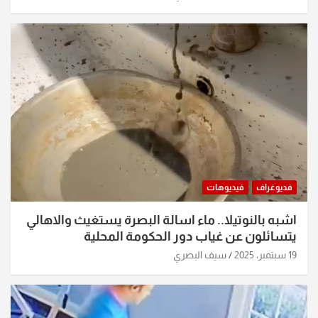
فديوغراف
فيديوهات
اشبه بالنوتيلا.. ماء اسالة البصرة يستغيث والاهالي
يتسائلون عن غياب دور الحكومة المحلية
19 سبتمبر، 2025
سيف البصري