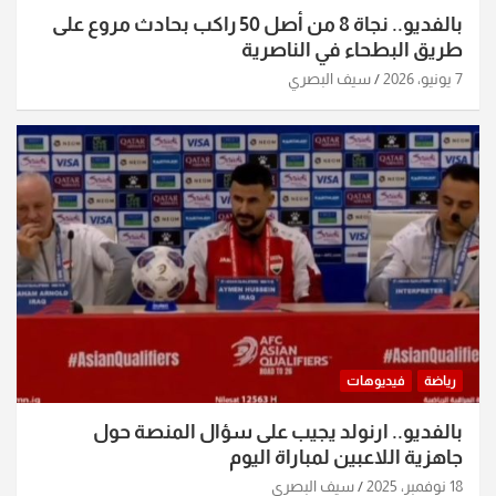
بالفديو.. نجاة 8 من أصل 50 راكب بحادث مروع على
طريق البطحاء في الناصرية
7 يونيو، 2026
سيف البصري
رياضة
فيديوهات
بالفديو.. ارنولد يجيب على سؤال المنصة حول
جاهزية اللاعبين لمباراة اليوم
18 نوفمبر، 2025
سيف البصري