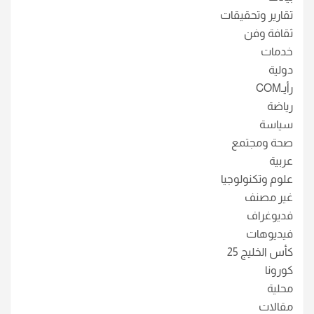
تقارير وتحقيقات
ثقافة وفن
خدمات
دولية
رأيـCOM
رياضة
سياسة
صحة ومجتمع
عربية
علوم وتكنولوجيا
غير مصنف
فديوغراف
فيديوهات
كأس الخليج 25
كورونا
محلية
مقالات