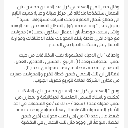
وقال مدير الفرع المهندس كرار عبد الحسين محسن ، بان
الاعمال ستنفذها ملاكاته في مركز صيانة وجباية كميت التابع
الى قطاع شمال العمارة وتحت اشراف مسؤولها السيد ”
رسول حيدر ” ومتابعة مسؤول القطاع المهندس عبد الزهرة
واشي سعد ، موضحاً، بان الاعمال ستكون نصب( ٨ ) محولات
مع مواد اخرى خاصة بتلك المحولات لفك الاختناقات وموازنة
الاحمال على شبكات الاحياء في القضاء .
واضاف ” بان الاحياء المشمولة بفك الاختناقات من حيث
نصب المحولات بعدد ( ١) ، الربيع ، الحسين ، الصادق ، الغدير ،
الشهداء ، المدنية ، فضلا عن نصب محولتين عدد ( ٢) ،
لافتا،الى ان تلك الاعمال ضمن خطة الفرع والمحولات جهزت
من مخازن الشركة العامة لتوزيع كهرباء الجنوب .
وبين ” المهندس كرار عبد الحسين محسن بان ، الملاكات
تمكنت وباسناد قسمي الهندسة الميكانيكية والمخازن من
نصب محولة عدد (١) سعة / ٤٠٠ ك.ف / مع الملحقات في احد
الأحياء المشمولة بالاضافة الى تهيئة مواقع ونصب عمود
ضغط عالي عدد (٦) من اجل نصب محولات آخرى ضمن
الخطة ، منوهاً، الى وجود مثل تلك الاعمال في الاقضية