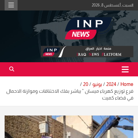
Ski
السبت, أغسطس 8, 2026
t
conten
اكبر منصة خبرية في العراق | #الحقيقة_اولاً
منصة اخبار العراق
Home
2024
يونيو
20
فرع توزيع كهرباء ميسان ” يباشر بفك الاختناقات وموازنة الاحمال
في قضاء كميت