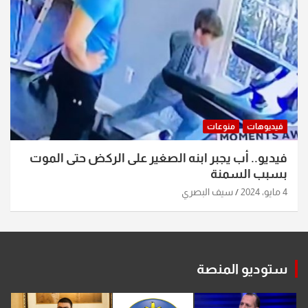
فيديوهات
منوعات
فيديو.. أب يجبر ابنه الصغير على الركض حتى الموت
بسبب السمنة
4 مايو، 2024
سيف البصري
ستوديو المنصة