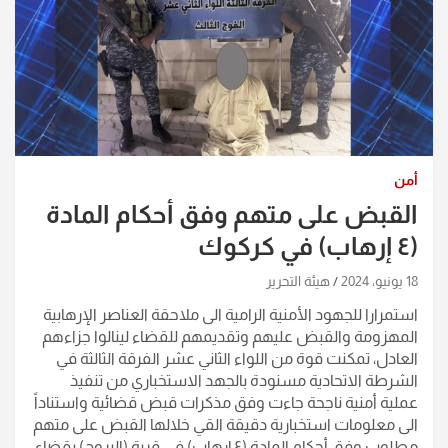
أمن
القبض على متهم وفق أحكام المادة
(٤ إرهاب) في كركوك
18 يونيو، 2024
هيئة التحرير
استمرارا للجهود الأمنية الرامية الى ملاحقة العناصر الإرهابية
المهزومة والقبض عليهم وتقديمهم للقضاء لينالوا جزاءهم
العادل، تمكنت قوة من اللواء الثاني عشر الفرقة الثالثة في
الشرطة الاتحادية مسنودة بالجهد الاستخباري من تنفيذ
عملية أمنية ناجحة جاءت وفق مذكرات قبض قضائية واستناداً
الى معلومات استخبارية دقيقة القي خلالها القبض على متهم
مطلوب وفق أحكام المادة (٤ إرهاب) في قرية (البروج) بقضاء