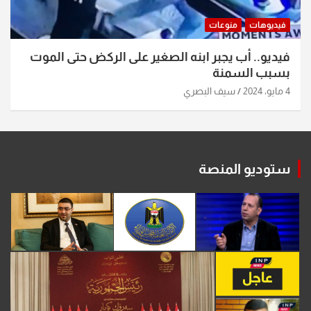
فيديوهات
منوعات
فيديو.. أب يجبر ابنه الصغير على الركض حتى الموت
بسبب السمنة
4 مايو، 2024
سيف البصري
ستوديو المنصة