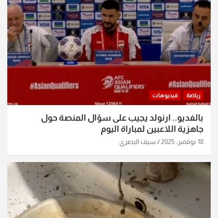
رياضة
فيديوهات
بالفديو.. ارنولد يجيب على سؤال المنصة حول
جاهزية اللاعبين لمباراة اليوم
18 نوفمبر، 2025
سيف البصري