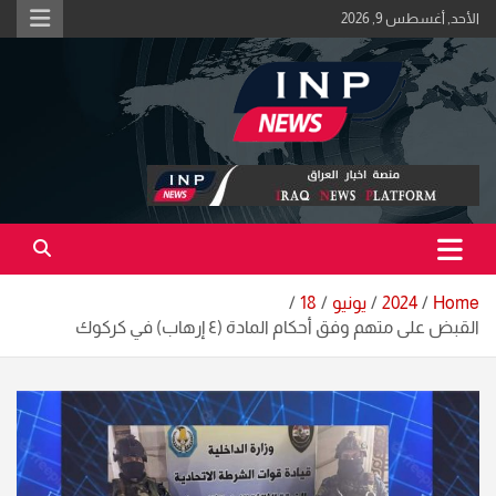
Ski
الأحد, أغسطس 9, 2026
t
conten
اكبر منصة خبرية في العراق | #الحقيقة_اولاً
منصة اخبار العراق
Home
2024
يونيو
18
القبض على متهم وفق أحكام المادة (٤ إرهاب) في كركوك