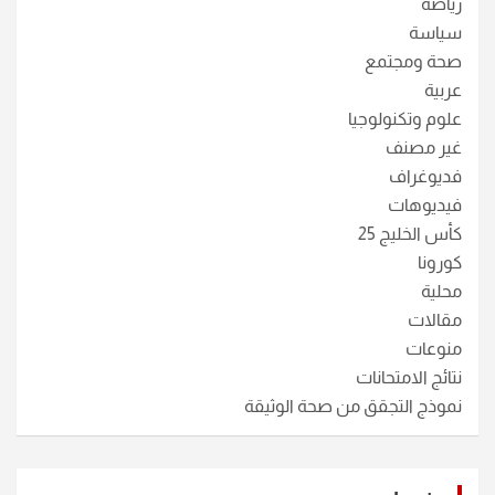
رياضة
سياسة
صحة ومجتمع
عربية
علوم وتكنولوجيا
غير مصنف
فديوغراف
فيديوهات
كأس الخليج 25
كورونا
محلية
مقالات
منوعات
نتائج الامتحانات
نموذج التجقق من صحة الوثيقة