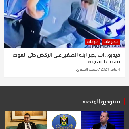
فيديوهات
منوعات
فيديو.. أب يجبر ابنه الصغير على الركض حتى الموت
بسبب السمنة
4 مايو، 2024
سيف البصري
ستوديو المنصة