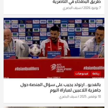
طريق البطحاء في الناصرية
7 يونيو، 2026
سيف البصري
رياضة
فيديوهات
بالفديو.. ارنولد يجيب على سؤال المنصة حول
جاهزية اللاعبين لمباراة اليوم
18 نوفمبر، 2025
سيف البصري