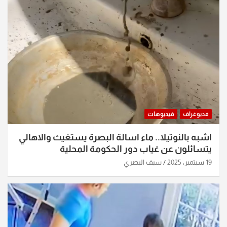
فديوغراف
فيديوهات
اشبه بالنوتيلا.. ماء اسالة البصرة يستغيث والاهالي
يتسائلون عن غياب دور الحكومة المحلية
19 سبتمبر، 2025
سيف البصري