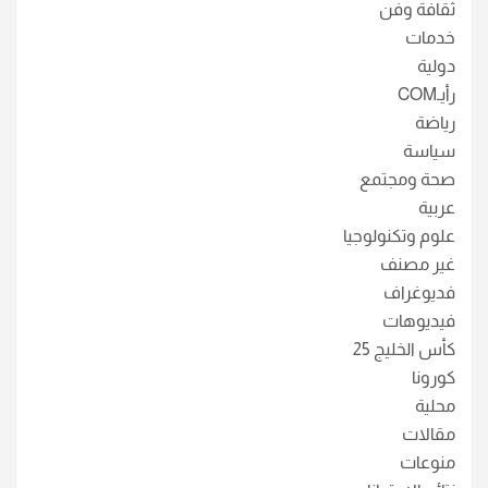
ثقافة وفن
خدمات
دولية
رأيـCOM
رياضة
سياسة
صحة ومجتمع
عربية
علوم وتكنولوجيا
غير مصنف
فديوغراف
فيديوهات
كأس الخليج 25
كورونا
محلية
مقالات
منوعات