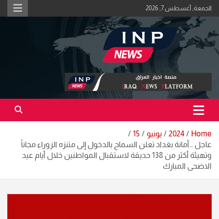
Ski
الجمعة, أغسطس 7, 2026
t
conten
اكبر منصة خبرية في العراق | #الحقيقة_اولاً
منصة اخبار العراق
Home
2024
يونيو
15
عاجل …أمانة بغداد تعلن السماح بالدخول إلى متنزه الزوراء مجاناً
وتهيئة أكثر من 138 حديقة لاستقبال المواطنين خلال أيام عيد
الاضحى المبارك