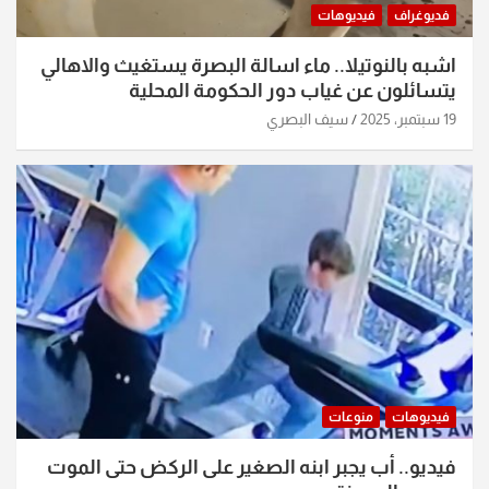
فديوغراف
فيديوهات
اشبه بالنوتيلا.. ماء اسالة البصرة يستغيث والاهالي
يتسائلون عن غياب دور الحكومة المحلية
19 سبتمبر، 2025
سيف البصري
فيديوهات
منوعات
فيديو.. أب يجبر ابنه الصغير على الركض حتى الموت