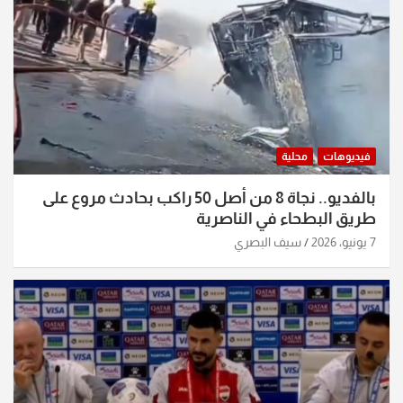
فيديوهات
محلية
بالفديو.. نجاة 8 من أصل 50 راكب بحادث مروع على
طريق البطحاء في الناصرية
7 يونيو، 2026
سيف البصري