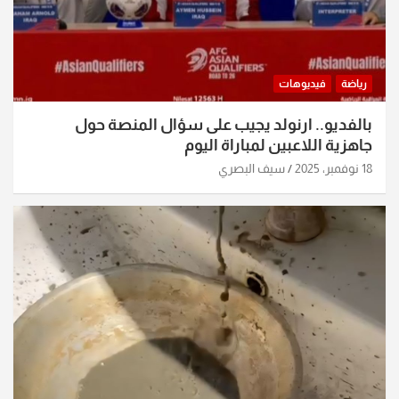
رياضة
فيديوهات
بالفديو.. ارنولد يجيب على سؤال المنصة حول
جاهزية اللاعبين لمباراة اليوم
18 نوفمبر، 2025
سيف البصري