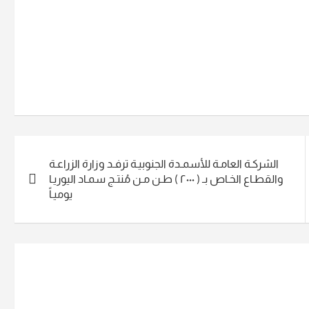
الشركـة العامـة للأسمـدة الجنوبيـة ترفـد وزارة الزراعـة
والقطـاع الخـاص بـ ( ٢٠٠٠ ) طـن مـن مُنتـج سمـاد اليوريـا
يوميـاً