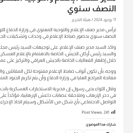
النصف سنوي
11 يونيو، 2024
هيئة التحرير
‏ترأس مدير صنف الإعلام والتوجيه المعنوي في وزارة الدفاع ال
النصف سنوي بحضور ضباط الإعلام في وحدات وتشكيلات الجي
‏واكد السيد مدير صنف الإعلام، على توجيهات السيد رئيس مجلس 
والسيد رئيس أركان الجيش، الخاصة بالاهتمام بالإعلام العسكر
خلال إظهار الفعاليات الخاصة بالجيش العراقي والتركيز على عم
ووجه، بأن تكون أبواب ضابط الإعلام مفتوحة لكل المقاتلين و
مفاتحة المراجع العليا في وزارة الدفاع وأن يتم تكريم الجنود 
وقال اللواء يحيى رسول، إن مديرية الاستخبارات العسكرية با
في دحر الإرهاب وملاحقة عصابات داعش الإرهابية، مؤكداً على
التواصل الاجتماعي بأي شكل من الأشكال وسيتم اتخاذ الإجراءات 
Post Views:
241
شارك هذا الموضوع: