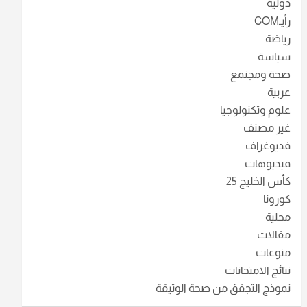
دولية
رأيـCOM
رياضة
سياسة
صحة ومجتمع
عربية
علوم وتكنولوجيا
غير مصنف
فديوغراف
فيديوهات
كأس الخليج 25
كورونا
محلية
مقالات
منوعات
نتائج الامتحانات
نموذج التجقق من صحة الوثيقة