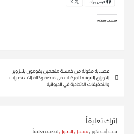
فيس بوك
X
معجب بهذه:
تصفّح
عصـ.ـابة مكونة من خمسة متهمين يقومون بتـ.ـزوير
المقالات
الاوراق الثبوتية للمركبات في قبضة وكالة الاستخبارات
والتحقيقات الاتحادية في الديوانية
اترك تعليقاً
يجب أنت تكون
مسجل الدخول
لتضيف تعليقاً.