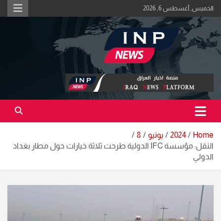
Ski
الخميس, أغسطس 6, 2026
t
conten
اكبر منصة خبرية في العراق | #الحقيقة_اولاً
منصة اخبار العراق
Home
2024
يونيو
8
النقل: مؤسسة IFC الدولية طرحت ثلاثة خيارات حول مطار بغداد
الدولي