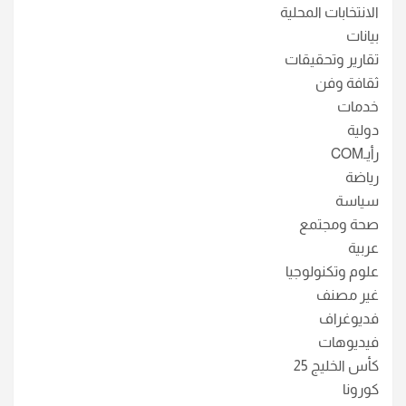
الانتخابات المحلية
بيانات
تقارير وتحقيقات
ثقافة وفن
خدمات
دولية
رأيـCOM
رياضة
سياسة
صحة ومجتمع
عربية
علوم وتكنولوجيا
غير مصنف
فديوغراف
فيديوهات
كأس الخليج 25
كورونا