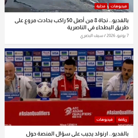
فيديوهات
محلية
بالفديو.. نجاة 8 من أصل 50 راكب بحادث مروع على
طريق البطحاء في الناصرية
7 يونيو، 2026
سيف البصري
رياضة
فيديوهات
بالفديو.. ارنولد يجيب على سؤال المنصة حول