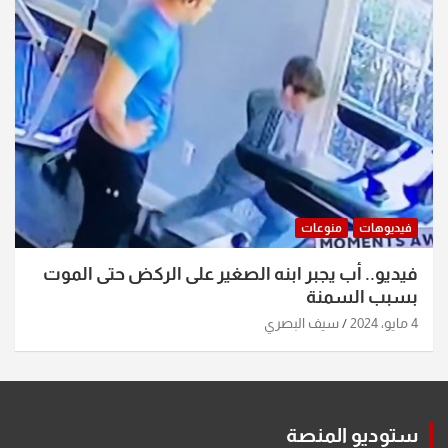
فيديوهات
منوعات
فيديو.. أب يجبر ابنه الصغير على الركض حتى الموت
بسبب السمنة
4 مايو، 2024
سيف البصري
ستوديو المنصة