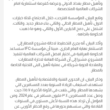
وتأهيل مطار بغداد الدولي وعرضه كفرصة استثمارية امام
الشركات العالمية المتخصصة.
وتابع البيان، المؤسسة اقترحت، خلال الاجتماع، ثلاثة خيارات:
الاول، تأهيل المطار الحالي. والثاني، بناء مطار جديد. والثالث،
اشتمل على دمج الخيارين الأول والثاني، وهو ما ذهبت
الحكومة باتجاهه .
وأكد البيان، أنه يجري التخطيط لاحالة مشروع المطار إلى
الاستثمار نهاية العام الجاري ، مبينا أن مؤسسة IFC ستساعد
الحكومة العراقية في اختيار افضل الشركات العالمية لتنفيذ
المشروع، مشيرا إلى أن الشركة العامة لادارة المطارات
والملاحة الجوية شريكة في عملية تأهيل البنى التحتية الخاصة
بالمطار.
وذكر البيان، ان الجدوى الفنية والاقتصادية لتأهيل المطار،
تستهدف استيعاب الزيادة السنوية بعدد المسافرين التي
يشهدها المطار، والتي بلغت في الآونة الأخيرة ١٥.٧٪؜ حيث
وصل عدد المسافرين ٣.٤ مليون مسافر في عام 2024. ومن
المؤمل أن تزداد هذه النسبة ‏لأعلى مستوى في السنوات
القادمة والتي ستسهم بدورها في رفع الحظر الأوربي عن