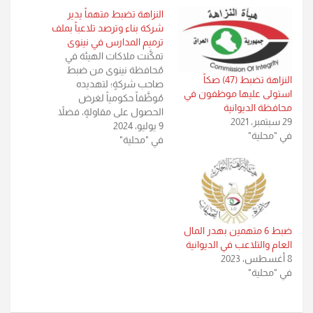
النزاهة تضبط متهماً يدير
شركة بناء وترصد تلاعباً بملف
ترميم المدارس في نينوى
تمكَّنت ملاكات الهيئة في
مُحافظة نينوى من ضبط
النزاهة تضبط (47) صكاً
صاحب شركةٍ؛ لتهديده
استولى عليها موظفون في
مُوظَّفاً حكومياً لغرض
محافظة الديوانية
الحصول على مقاولةٍ، فضلاً
29 سبتمبر، 2021
9 يوليو، 2024
عن رصد تلاعبٍ في ملفّ
في "محلية"
في "محلية"
ترميم المدارس في مُديريَّة
التربية في المُحافظة. مكتب
الإعلام والاتصال الحكومي
في الهيئة أشار إلى أنَّ فريق
العمل المُؤلَّف في مكتب
تحقيق نينوى، الذي انتقل إلى
جامعة…
ضبط 6 متهمين بهدر المال
العام والتلاعب في الديوانية
8 أغسطس، 2023
في "محلية"