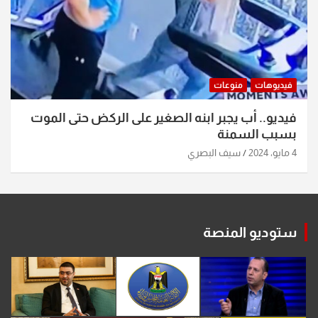
فيديوهات
منوعات
فيديو.. أب يجبر ابنه الصغير على الركض حتى الموت
بسبب السمنة
4 مايو، 2024
سيف البصري
ستوديو المنصة