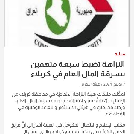
محلية
النزاهـة تضبط سبعـة متهمين
بسـرقـة المال العام في كـربلاء
7 يونيو، 2024
هيئة التحرير
تمكَّنت ملاكات هيئة النزاهة الاتحاديَّة في محافظة كربلاء من
الإيقاع بــ (7) مُتَّهمين؛ لاقترافهم جريمة سرقة المال العام،
ورصد مُخالفاتٍ في هيئتي الاستثمار والتقاعد الوطنيَّة في
المُحافظة.
مكتب الإعلام والاتصال الحكوميّ في الهيئة أشار إلى أنَّ فريق
العمل المُؤلَّف في مكتب تحقيق كربلاء، والذي انتقل إلى