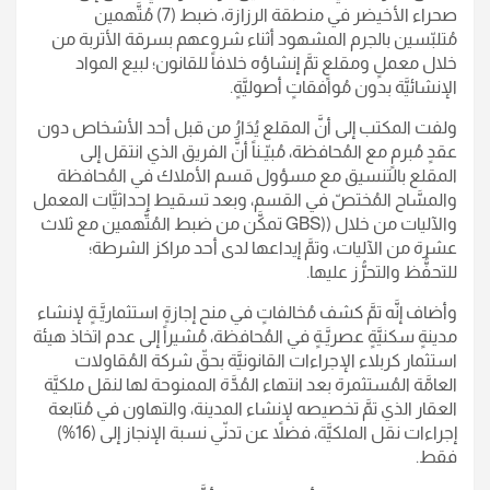
صحراء الأخيضر في منطقة الرزازة، ضبط (7) مُتَّهمين
مُتلبّسين بالجرم المشهود أثناء شروعهم بسرقة الأتربة من
خلال معملٍ ومقلعٍ تمَّ إنشاؤه خلافاً للقانون؛ لبيع المواد
الإنشائيَّة بدون مُوافقاتٍ أصوليَّةٍ.
ولفت المكتب إلى أنَّ المقلع يُدَارُ من قبل أحد الأشخاص دون
عقدٍ مُبرمٍ مع المُحافظة، مُبيّـناً أنَّ الفريق الذي انتقل إلى
المقلع بالتنسيق مع مسؤول قسم الأملاك في المُحافظة
والمسَّاح المُختصّ في القسم، وبعد تسقيط إحداثيَّات المعمل
والآليات من خلال ((GBS تمكَّن من ضبط المُتَّهمين مع ثلاث
عشرة من الآليات، وتمَّ إيداعها لدى أحد مراكز الشرطة؛
للتحفُّظ والتحرُّز عليها.
وأضاف إنَّه تمَّ كشف مُخالفاتٍ في منح إجازةٍ استثماريَّـةٍ لإنشاء
مدينةٍ سكنيَّةٍ عصريَّـةٍ في المُحافظة، مُشيراً إلى عدم اتخاذ هيئة
استثمار كربلاء الإجراءات القانونيَّة بحقّ شركة المُقاولات
العامَّة المُستثمرة بعد انتهاء المُدَّة الممنوحة لها لنقل ملكيَّة
العقار الذي تمَّ تخصيصه لإنشاء المدينة، والتهاون في مُتابعة
إجراءات نقل الملكيَّة، فضلاً عن تدنّي نسبة الإنجاز إلى (16%)
فقط.