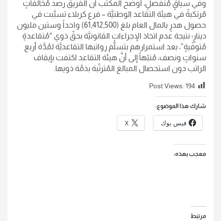
وفي سياقٍ مُنفصلٍ، أوضح المكتب أنَّ الفريق رصد مُخالفاتٍ
مُرتكبةً في هيئة التقاعد الوطنيَّة – فرع كربلاء تسبَّبت في
حصول هدرٍ بالمال العام بلغ (61,412,500) واحداً وستين مليون
دينارٍ؛ نتيجة عدم اتخاذ الإجراءات القانونيَّة بحقّ ذوي “مُتقاعدةٍ
مُتوفّيةٍ”، بعد استمرارهم بتسلُّم رواتبها التقاعديَّة لمُدَّة أربع
سنواتٍ ونصف، مُنبّهاً إلى أنَّ هيئة التقاعد اكتفت بإيقاف
الراتب دون استحصال المبالغ المُترتّبة بذمَّة ذويها.
Post Views:
194
شارك هذا الموضوع:
فيس بوك
X
معجب بهذه:
مرتبط