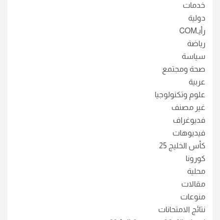
خدمات
دولية
رأيـCOM
رياضة
سياسة
صحة ومجتمع
عربية
علوم وتكنولوجيا
غير مصنف
فديوغراف
فيديوهات
كأس الخليج 25
كورونا
محلية
مقالات
منوعات
نتائج الامتحانات