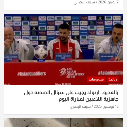
7 يونيو، 2026
سيف البصري
رياضة
فيديوهات
بالفديو.. ارنولد يجيب على سؤال المنصة حول
جاهزية اللاعبين لمباراة اليوم
18 نوفمبر، 2025
سيف البصري