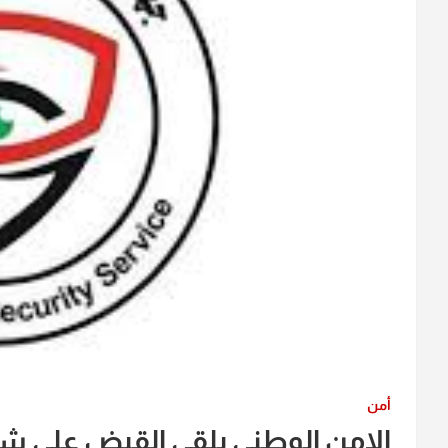
أمن
الامن الوطني يلقي القبض على شب