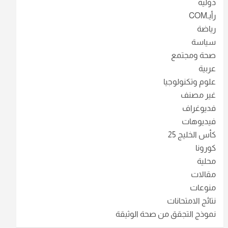
دولية
رأيـCOM
رياضة
سياسة
صحة ومجتمع
عربية
علوم وتكنولوجيا
غير مصنف
فديوغراف
فيديوهات
كأس الخليج 25
كورونا
محلية
مقالات
منوعات
نتائج الامتحانات
نموذج التجقق من صحة الوثيقة