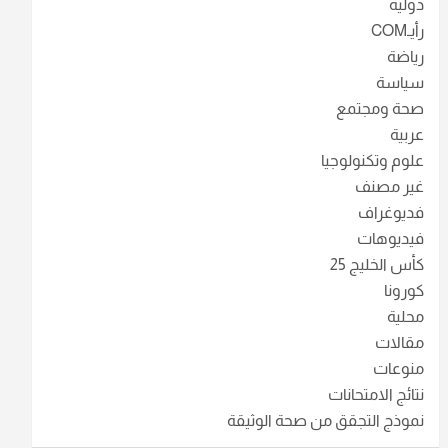
دولية
رأيـCOM
رياضة
سياسة
صحة ومجتمع
عربية
علوم وتكنولوجيا
غير مصنف
فديوغراف
فيديوهات
كأس الخليج 25
كورونا
محلية
مقالات
منوعات
نتائج الامتحانات
نموذج التجقق من صحة الوثيقة