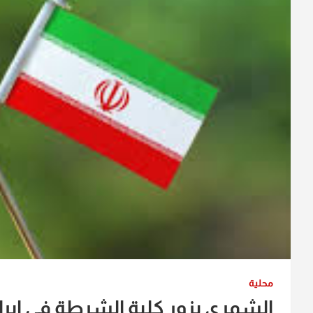
محلية
الشمري يزور كلية الشرطة في ايرا