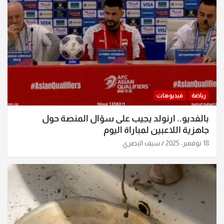
رياضة
فيديوهات
بالفديو.. ارنولد يجيب على سؤال المنصة حول
جاهزية اللاعبين لمباراة اليوم
18 نوفمبر، 2025
سيف البصري