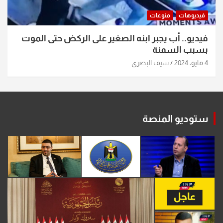
فيديوهات
منوعات
فيديو.. أب يجبر ابنه الصغير على الركض حتى الموت
بسبب السمنة
4 مايو، 2024
سيف البصري
ستوديو المنصة