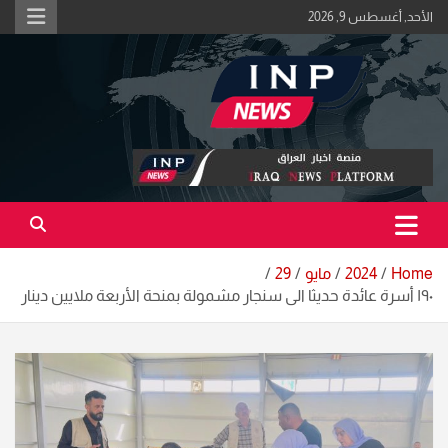
Ski
الأحد, أغسطس 9, 2026
t
conten
اكبر منصة خبرية في العراق | #الحقيقة_اولاً
منصة اخبار العراق
Home
2024
مايو
29
١٩٠ أسرة عائدة حديثا الى سنجار مشمولة بمنحة الأربعة ملايين دينار