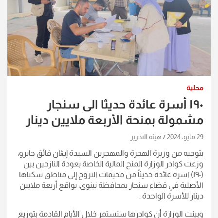
محلية
١٩٠ أسرة عائدة حديثا الى سنجار
مشمولة بمنحة الأربعة ملايين دينار
29 مايو، 2024
هيئة التحرير
بتوجيه من وزيرة الهجرة والمهجرين السيدة إيڨان فائق جابرو،
وزعت كوادر الوزارة المنح المالية الخاصة بعودة النازحين بين
(١٩٠) اسرة عائدة حديثاً من مخيمات النزوح إلى مناطق سكناها
الأصلية في قضاء سنجار بمحافظة نينوى، بواقع أربعة ملايين
دينار للأسرة الواحدة .
وبينت الوزارة أن كوادرها ستستمر خلال الأيام القادمة بتوزيع