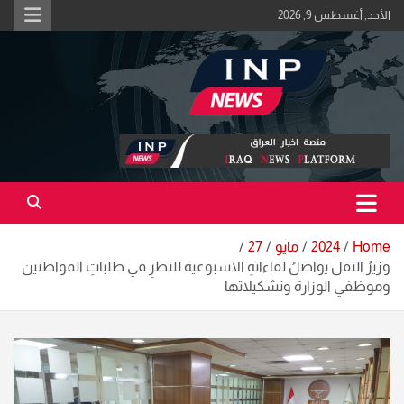
Ski
الأحد, أغسطس 9, 2026
t
conten
اكبر منصة خبرية في العراق | #الحقيقة_اولاً
منصة اخبار العراق
Home
2024
مايو
27
وزيرُ النقل يواصلُ لقاءاتهِ الاسبوعية للنظرِ في طلباتِ المواطنين
وموظفي الوزارة وتشكيلاتها