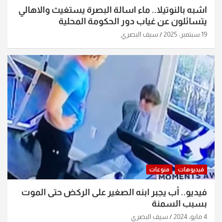
اشبه بالنوتيلا.. ماء اسالة البصرة يستغيث والاهالي
يتسائلون عن غياب دور الحكومة المحلية
19 سبتمبر، 2025
سيف البصري
فيديوهات
منوعات
فيديو.. أب يجبر ابنه الصغير على الركض حتى الموت
بسبب السمنة
4 مايو، 2024
سيف البصري