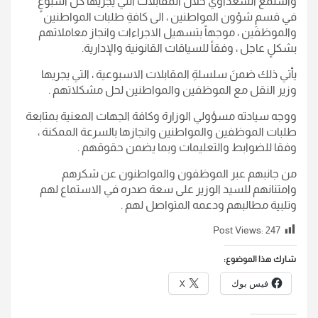
واستمع السعداوي خلال المقابلات التي يجريها كُلَ اسبوعٍ
في قسمِ شؤون المواطنين ، الى كافةِ طلبات المواطنين
والموظفين ، موجهاً بتسهيل الاجراءات وانجاز معاملاتهم
بشكلٍ عاجل ، وفقاً للسياقات القانونية والإدارية.
يأتي ذلك ضمنَ سلسلةِ المقابلات الاسبوعية ، التي يجريها
وزير النقل مع الموظفين والمواطنين لحل مشكلاتهم .
ووجه سيادته مسؤولي الوزارة وكافة الجهات المعنية بمتابعة
طلبات الموظفين والمواطنين وانجازها بالسرعة الممكنة ،
وفقا للضوابط والتعليمات وبما يضمن حقوقهم .
من جانبهم عبر الموظفون والمواطنون عن شكرهم
وامتنانهم للسيد الوزير على سعة صدره في الاستماع لهم
وتلبية مطالبهم ودعمه المتواصل لهم .
Post Views:
247
شارك هذا الموضوع:
فيس بوك
X