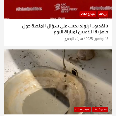
رياضة
فيديوهات
بالفديو.. ارنولد يجيب على سؤال المنصة حول
جاهزية اللاعبين لمباراة اليوم
18 نوفمبر، 2025
سيف البصري
فديوغراف
فيديوهات