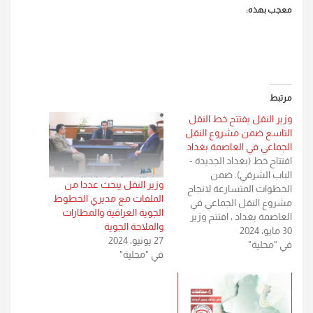
معجب بهذه:
مرتبط
وزير النقل يفتتح خط النقل
التاسع ضمن مشروع النقل
الجماعي في العاصمة بغداد
افتتاح خط (بغداد الجديدة -
الباب الشرقي). ضمن
وزير النقل يبحث عددا من
الخطوات المتسارعة لانجاح
الملفات مع مديري الخطوط
مشروع النقل الجماعي في
الجوية العراقية والمطارات
العاصمة بغداد ، افتتح وزير
والملاحة الجوية
30 مايو، 2024
النقل الاستاذ رزاق محيبس
27 يونيو، 2024
في "محلية"
السعداوي ، صباح اليوم
في "محلية"
الخميس ، خط النقل الجماعي
التاسع ذو الدلالة ( ٣٦ ) من
منطقة بغداد الجديدة وصولا
الى منطقة الباب الشرقي .