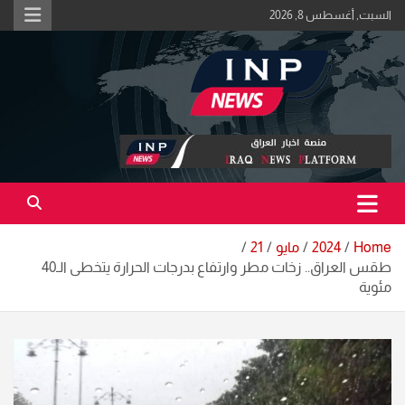
Ski
السبت, أغسطس 8, 2026
t
conten
اكبر منصة خبرية في العراق | #الحقيقة_اولاً
منصة اخبار العراق
Home
2024
مايو
21
طقس العراق.. زخات مطر وارتفاع بدرجات الحرارة يتخطى الـ40
مئوية