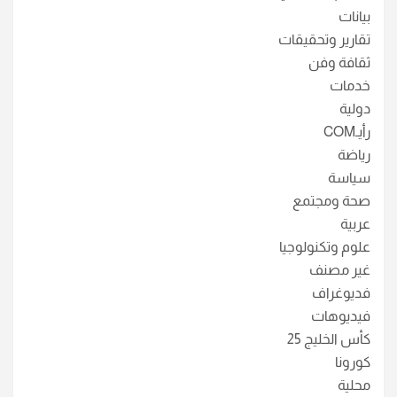
بيانات
تقارير وتحقيقات
ثقافة وفن
خدمات
دولية
رأيـCOM
رياضة
سياسة
صحة ومجتمع
عربية
علوم وتكنولوجيا
غير مصنف
فديوغراف
فيديوهات
كأس الخليج 25
كورونا
محلية