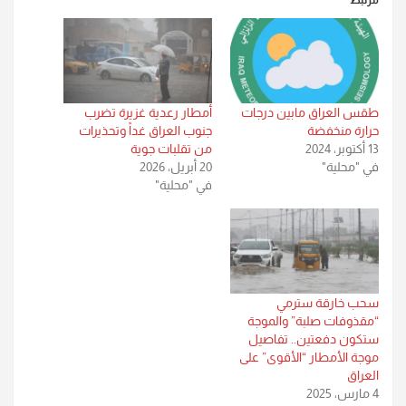
مرتبط
طقس العراق مابين درجات
أمطار رعدية غزيرة تضرب
حرارة منخفضة
جنوب العراق غداً وتحذيرات
13 أكتوبر، 2024
من تقلبات جوية
في "محلية"
20 أبريل، 2026
في "محلية"
سحب خارقة سترمي
“مقذوفات صلبة” والموجة
ستكون دفعتين.. تفاصيل
موجة الأمطار “الأقوى” على
العراق
4 مارس، 2025