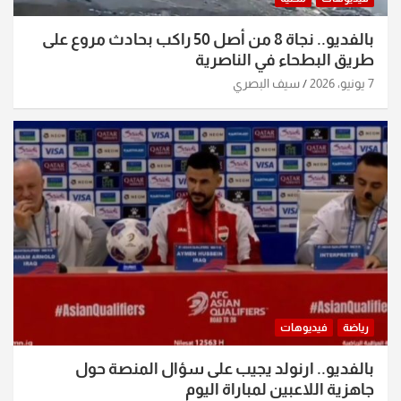
بالفديو.. نجاة 8 من أصل 50 راكب بحادث مروع على
طريق البطحاء في الناصرية
7 يونيو، 2026
سيف البصري
رياضة
فيديوهات
بالفديو.. ارنولد يجيب على سؤال المنصة حول
جاهزية اللاعبين لمباراة اليوم