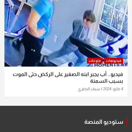
فيديوهات
منوعات
فيديو.. أب يجبر ابنه الصغير على الركض حتى الموت
بسبب السمنة
4 مايو، 2024
سيف البصري
ستوديو المنصة