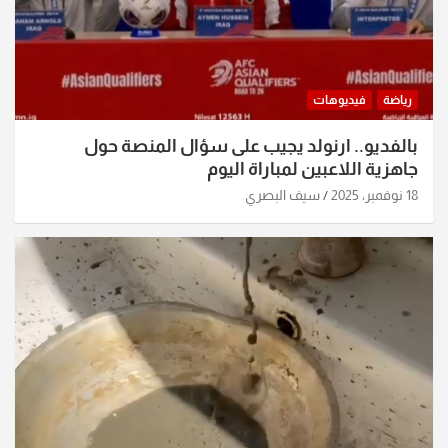
رياضة
فيديوهات
بالفديو.. ارنولد يجيب على سؤال المنصة حول
جاهزية اللاعبين لمباراة اليوم
18 نوفمبر، 2025
سيف البصري