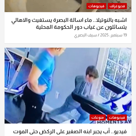
فديوغراف
فيديوهات
اشبه بالنوتيلا.. ماء اسالة البصرة يستغيث والاهالي
يتسائلون عن غياب دور الحكومة المحلية
19 سبتمبر، 2025
سيف البصري
فيديوهات
منوعات
فيديو.. أب يجبر ابنه الصغير على الركض حتى الموت