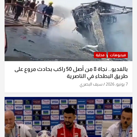
فيديوهات
محلية
بالفديو.. نجاة 8 من أصل 50 راكب بحادث مروع على
طريق البطحاء في الناصرية
7 يونيو، 2026
سيف البصري