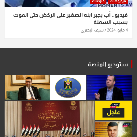
فيديوهات
منوعات
فيديو.. أب يجبر ابنه الصغير على الركض حتى الموت
بسبب السمنة
4 مايو، 2024
سيف البصري
ستوديو المنصة