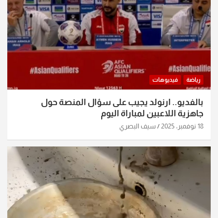
رياضة
فيديوهات
بالفديو.. ارنولد يجيب على سؤال المنصة حول
جاهزية اللاعبين لمباراة اليوم
18 نوفمبر، 2025
سيف البصري