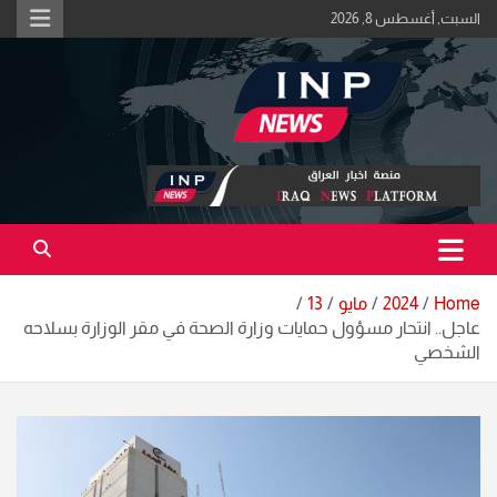
Ski
السبت, أغسطس 8, 2026
t
conten
اكبر منصة خبرية في العراق | #الحقيقة_اولاً
منصة اخبار العراق
Home
2024
مايو
13
عاجل.. انتحار مسؤول حمايات وزارة الصحة في مقر الوزارة بسلاحه
الشخصي