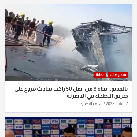
فيديوهات
محلية
بالفديو.. نجاة 8 من أصل 50 راكب بحادث مروع على
طريق البطحاء في الناصرية
7 يونيو، 2026
سيف البصري