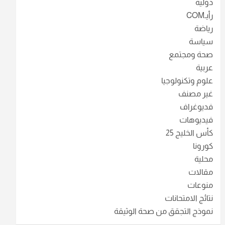
دولية
رأيـCOM
رياضة
سياسة
صحة ومجتمع
عربية
علوم وتكنولوجيا
غير مصنف
فديوغراف
فيديوهات
كأس الخليج 25
كورونا
محلية
مقالات
منوعات
نتائج الامتحانات
نموذج التجقق من صحة الوثيقة