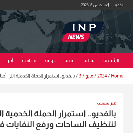
Ski
الخميس, أغسطس 6, 2026
t
conten
اكبر منصة خبرية في العراق | #الحقيقة_اولاً
منصة اخبار العراق
الرئيسية
محلية
عربية
دولية
سياسة
أمن
Home
2024
مايو
3
بالفديو.. استمرار الحملة الخدمية التي أ
غير مصنف
بالفديو.. استمرار الحملة الخدمية ال
لتنظيف الساحات ورفع النفايات ف