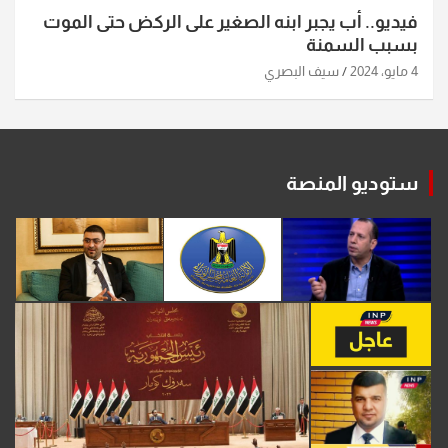
فيديو.. أب يجبر ابنه الصغير على الركض حتى الموت
بسبب السمنة
4 مايو، 2024
سيف البصري
ستوديو المنصة