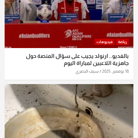
رياضة
فيديوهات
بالفديو.. ارنولد يجيب على سؤال المنصة حول
جاهزية اللاعبين لمباراة اليوم
18 نوفمبر، 2025
سيف البصري