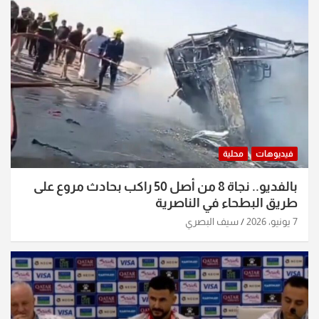
فيديوهات
محلية
بالفديو.. نجاة 8 من أصل 50 راكب بحادث مروع على
طريق البطحاء في الناصرية
7 يونيو، 2026
سيف البصري