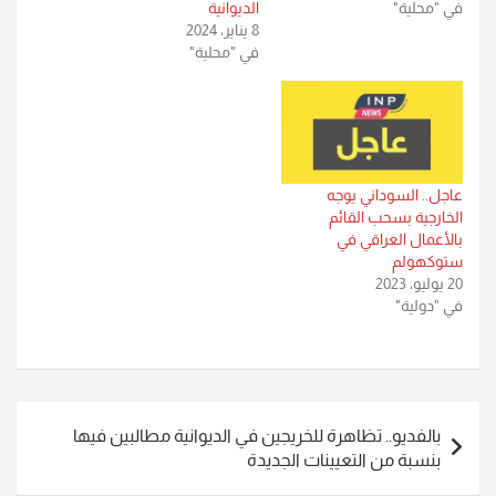
في "محلية"
الديوانية
8 يناير، 2024
في "محلية"
عاجل.. السوداني يوجه
الخارجية بسحب القائم
بالأعمال العراقي في
ستوكهولم
20 يوليو، 2023
في "دولية"
تصفّح
بالفديو.. تظاهرة للخريجين في الديوانية مطالبين فيها
المقالات
بنسبة من التعيينات الجديدة