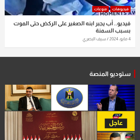
فيديوهات
منوعات
فيديو.. أب يجبر ابنه الصغير على الركض حتى الموت
بسبب السمنة
4 مايو، 2024
سيف البصري
ستوديو المنصة