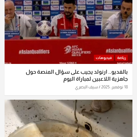
رياضة
فيديوهات
بالفديو.. ارنولد يجيب على سؤال المنصة حول
جاهزية اللاعبين لمباراة اليوم
18 نوفمبر، 2025
سيف البصري