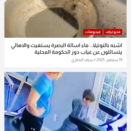
فديوغراف
فيديوهات
اشبه بالنوتيلا.. ماء اسالة البصرة يستغيث والاهالي
يتسائلون عن غياب دور الحكومة المحلية
19 سبتمبر، 2025
سيف البصري