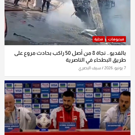
فيديوهات
محلية
بالفديو.. نجاة 8 من أصل 50 راكب بحادث مروع على
طريق البطحاء في الناصرية
7 يونيو، 2026
سيف البصري