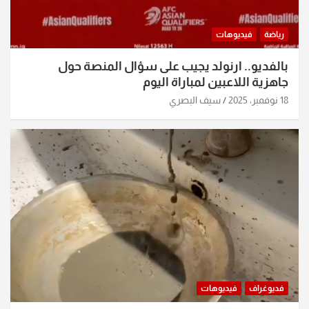
رياضة
فيديوهات
بالفديو.. ارنولد يجيب على سؤال المنصة حول
جاهزية اللاعبين لمباراة اليوم
18 نوفمبر، 2025
سيف البصري
فديوغراف
فيديوهات