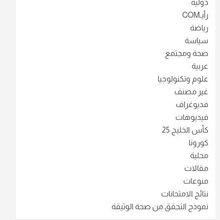
دولية
رأيـCOM
رياضة
سياسة
صحة ومجتمع
عربية
علوم وتكنولوجيا
غير مصنف
فديوغراف
فيديوهات
كأس الخليج 25
كورونا
محلية
مقالات
منوعات
نتائج الامتحانات
نموذج التجقق من صحة الوثيقة