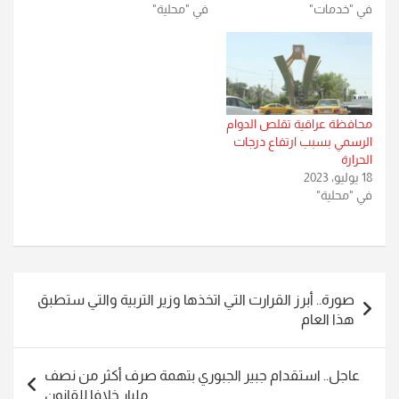
في "خدمات"
في "محلية"
محافظة عراقية تقلص الدوام
الرسمي بسبب ارتفاع درجات
الحرارة
18 يوليو، 2023
في "محلية"
تصفّح
صورة.. أبرز القرارت التي اتخذها وزير التربية والتي ستطبق
المقالات
هذا العام
عاجل.. استقدام جبير الجبوري بتهمة صرف أكثر من نصف
مليار خلافا للقانون