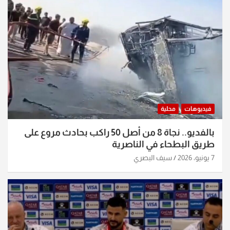
فيديوهات
محلية
بالفديو.. نجاة 8 من أصل 50 راكب بحادث مروع على
طريق البطحاء في الناصرية
7 يونيو، 2026
سيف البصري