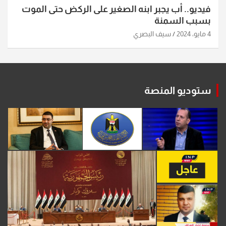
فيديو.. أب يجبر ابنه الصغير على الركض حتى الموت
بسبب السمنة
4 مايو، 2024
سيف البصري
ستوديو المنصة