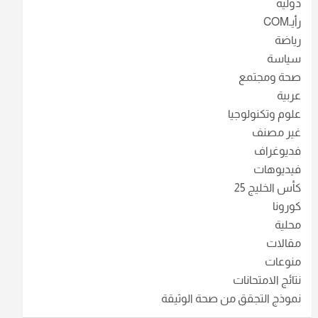
دولية
رأيـCOM
رياضة
سياسة
صحة ومجتمع
عربية
علوم وتكنولوجيا
غير مصنف
فديوغراف
فيديوهات
كأس الخليج 25
كورونا
محلية
مقالات
منوعات
نتائج الامتحانات
نموذج التجقق من صحة الوثيقة